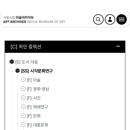
[C] 최민 컬렉션
[S] 도서 자료
[SS] 시각문화연구
[F] 미술
[F] 영화·영상
[F] 사진
[F] 매체연구
[F] 만화
[F] 대중문화