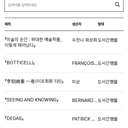
제목
생산자
형태
『미술의 순간 : 위대한 예술작품,
수잔나 파르취
도서간행물
이렇게 태어났다』
『BOTTICELLI』
FRANÇOIS FOSCA
도서간행물
『李朝繪畫 一卷(이조회화 1권)』
미상
도서간행물
『SEEING AND KNOWING』
BERNARD BERENSON
도서간행물
『DEGAS』
PATRICK BADE
도서간행물