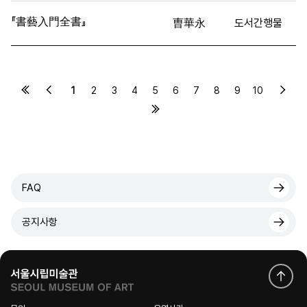
『書藝入門全書』
曺華永
도서간행물
1
2
3
4
5
6
7
8
9
10
FAQ
공지사항