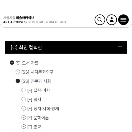
[C] 최민 컬렉션
[S] 도서 자료
[SS] 시각문화연구
[SS] 인문과 사회
[F] 철학·미학
[F] 역사
[F] 정치·사회·경제
[F] 문학이론
[F] 종교