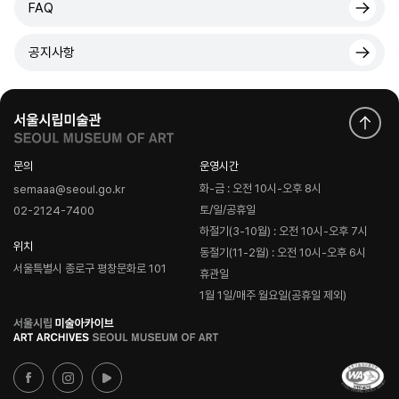
FAQ
공지사항
문의
운영시간
화-금 : 오전 10시-오후 8시
semaaa@seoul.go.kr
토/일/공휴일
02-2124-7400
하절기(3-10월) : 오전 10시-오후 7시
위치
동절기(11-2월) : 오전 10시-오후 6시
서울특별시 종로구 평창문화로 101
휴관일
1월 1일/매주 월요일(공휴일 제외)
로
고