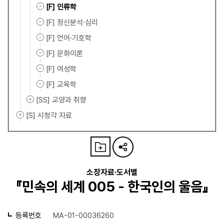
[F] 인류학
[F] 정신분석·심리
[F] 언어·기호학
[F] 문화이론
[F] 여성학
[F] 교육학
[SS] 교양과 취향
[S] 시청각 자료
소장자료·도서별
『민속의 세계 005 - 한국인의 울음』
등록번호
MA-01-00036260