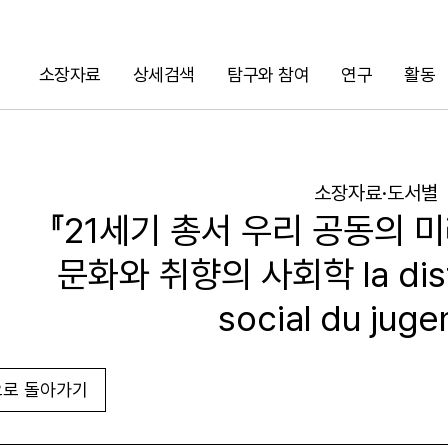
소장자료
상세검색
탐구와 참여
연구
활동
검색
소장자료·도서별
『21세기 총서 우리 공동의 미래
문화와 취향의 사회학 la distin
social du jug
로 돌아가기
URL 복사
화면인쇄