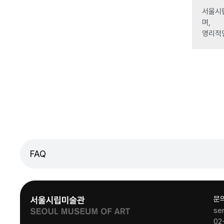
서울시립
며,
영리적
FAQ
문
se
02