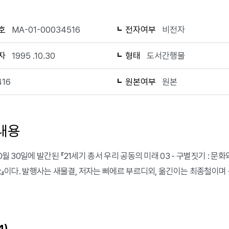
호
MA-01-00034516
전자여부
비전자
자
1995 .10.30
형태
도서간행물
416
원본여부
원본
내용
0월 30일에 발간된 『21세기 총서 우리 공동의 미래 03 - 구별짓기 : 문화와 취향의 사
ent』이다. 발행사는 새물결, 저자는 삐에르 부르디외, 옮긴이는 최종철이며 
)
4