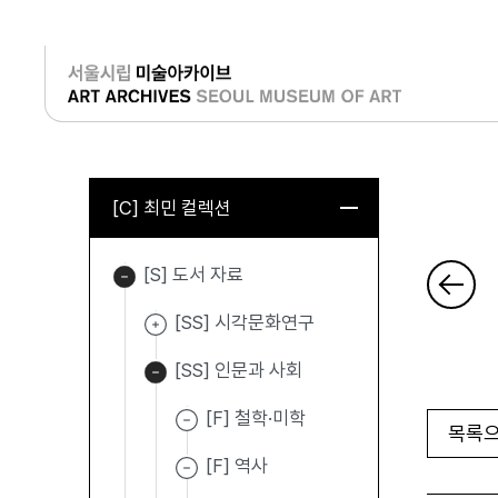
로그인
[C] 최민 컬렉션
[S] 도서 자료
[SS] 시각문화연구
[SS] 인문과 사회
[F] 철학·미학
목록으
[F] 역사