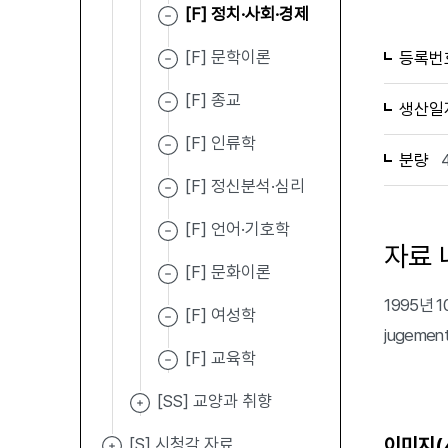
[F] 정치·사회·경제
[F] 문학이론
등록번
[F] 종교
생산일
[F] 인류학
분량
[F] 정신분석·심리
[F] 언어·기호학
자료 
[F] 문화이론
1995년 1
[F] 여성학
jugem
[F] 교육학
[SS] 교양과 취향
이미지(
[S] 시청각 자료