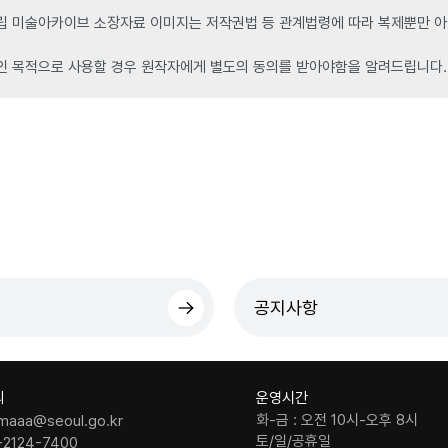
 미술아카이브 소장자료 이미지는 저작권법 등 관계법령에 따라 복제뿐만 아니
인 목적으로 사용할 경우 원작자에게 별도의 동의를 받아야함을 알려드립니다.
공지사항
의
운영시간
화-금 : 오전 10시-오후 8시
maaa@seoul.go.kr
토/일/공휴일
-2124-7400