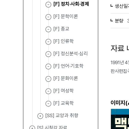
[F] 정치·사회·경제
생산일
[F] 문학이론
분량
[F] 종교
[F] 인류학
자료 
[F] 정신분석·심리
1991년 4
[F] 언어·기호학
판사편집국
[F] 문화이론
[F] 여성학
이미지(
[F] 교육학
[SS] 교양과 취향
[S] 시청각 자료