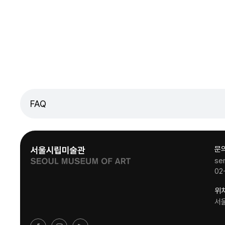
FAQ
문
se
02
위
서