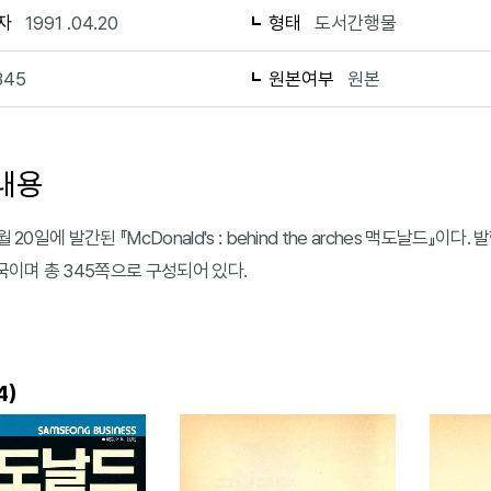
자
1991 .04.20
형태
도서간행물
345
원본여부
원본
내용
월 20일에 발간된 『McDonald's : behind the arches 맥도날드』이
이며 총 345쪽으로 구성되어 있다.
)
4