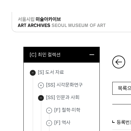
로그인
[C] 최민 컬렉션
[S] 도서 자료
[SS] 시각문화연구
목록으
[SS] 인문과 사회
[F] 철학·미학
등록번
[F] 역사