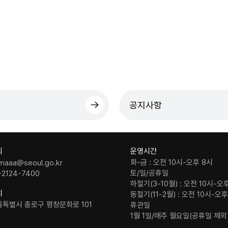
공지사항
의
운영시간
화-금 : 오전 10시-오후 8시
maaa@seoul.go.kr
토/일/공휴일
-2124-7400
하절기(3-10월) : 오전 10시-오
치
동절기(11-2월) : 오전 10시-오
울특별시 종로구 평창문화로 101
휴관일
1월 1일/매주 월요일(공휴일 제외