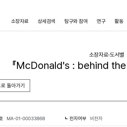
소장자료
상세검색
탐구와 참여
연구
활동
검색
소장자료·도서별
『McDonald's : behind t
로 돌아가기
URL 복사
화면인쇄
호
MA-01-00033868
전자여부
비전자