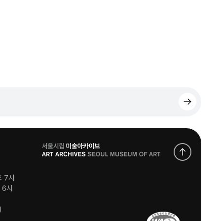
로
고
후 7시
후 6시
)