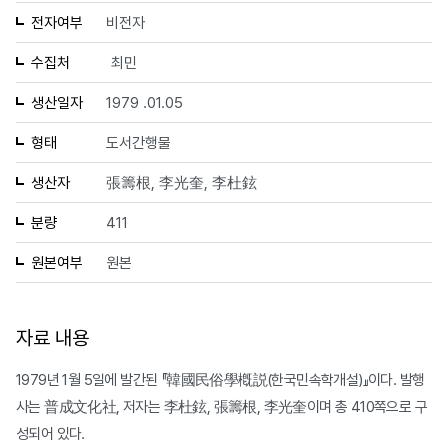
전자여부
비전자
수집처
최민
생산일자
1979 .01.05
형태
도서간행물
생산자
張籌根, 李光奎, 李杜鉉
분량
411
원본여부
원본
자료 내용
1979년 1월 5일에 발간된 『韓國民俗學槪説(한국민속학개설)』이다. 발행
사는 普成文化社, 저자는 李杜鉉, 張籌根, 李光奎이며 총 410쪽으로 구
성되어 있다.