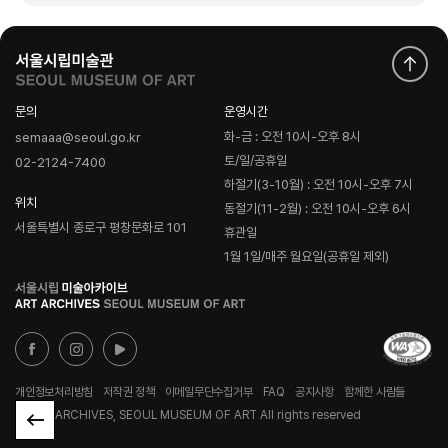
문의
운영시간
화-금 : 오전 10시-오후 8시
semaaa@seoul.go.kr
토/일/공휴일
02-2124-7400
하절기(3-10월) : 오전 10시-오후 7시
위치
동절기(11-2월) : 오전 10시-오후 6시
서울특별시 종로구 평창문화로 101
휴관일
1월 1일/매주 월요일(공휴일 제외)
로
고
개인정보처리방침
저작권 정책
이메일무단수집거부
FAQ
공지사항
함께한 사람들
© ART ARCHIVES, SEOUL MUSEUM OF ART All rights reserved