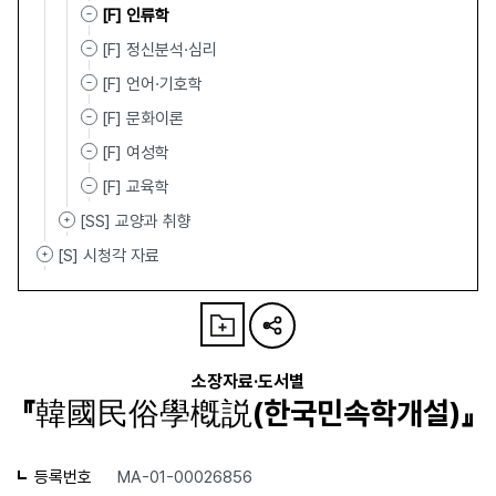
[F] 인류학
[F] 정신분석·심리
[F] 언어·기호학
[F] 문화이론
[F] 여성학
[F] 교육학
[SS] 교양과 취향
[S] 시청각 자료
소장자료·도서별
『韓國民俗學槪説(한국민속학개설)』
등록번호
MA-01-00026856