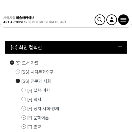
[C] 최민 컬렉션
[S] 도서 자료
[SS] 시각문화연구
[SS] 인문과 사회
[F] 철학·미학
[F] 역사
[F] 정치·사회·경제
[F] 문학이론
[F] 종교