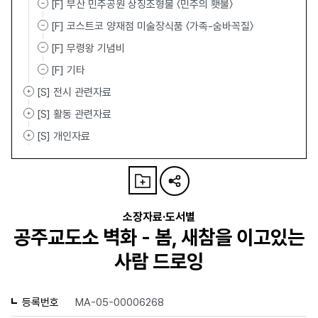
[F] 부산 민주공원 상징조형물 〈민주의 횃불〉
[F] 코스트코 양재점 미술장식품 〈가족-숨바꼭질〉
[F] 무령왕 기념비
[F] 기타
[S] 전시 관련자료
[S] 활동 관련자료
[S] 개인자료
소장자료·도서별
공주교도소 벽화 - 봄, 새참을 이고있는
사람 드로잉
등록번호
MA-05-00006268