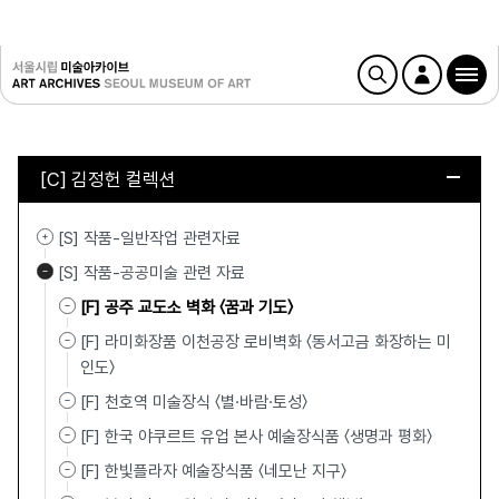
[C] 김정헌 컬렉션
[S] 작품-일반작업 관련자료
[S] 작품-공공미술 관련 자료
[F] 공주 교도소 벽화 〈꿈과 기도〉
[F] 라미화장품 이천공장 로비벽화 〈동서고금 화장하는 미
인도〉
[F] 천호역 미술장식 〈별·바람·토성〉
[F] 한국 야쿠르트 유업 본사 예술장식품 〈생명과 평화〉
[F] 한빛플라자 예술장식품 〈네모난 지구〉