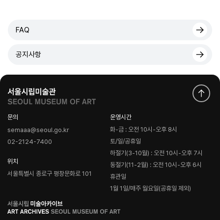
FAQ
공지사항
문의
운영시간
화-금 : 오전 10시-오후 8시
semaaa@seoul.go.kr
토/일/공휴일
02-2124-7400
하절기(3-10월) : 오전 10시-오후 7시
위치
동절기(11-2월) : 오전 10시-오후 6시
서울특별시 종로구 평창문화로 101
휴관일
1월 1일/매주 월요일(공휴일 제외)
로
고