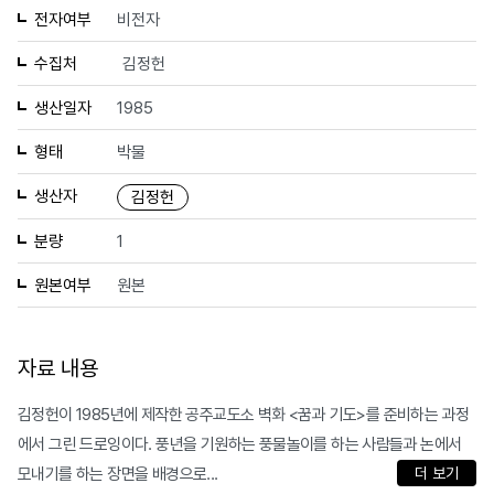
전자여부
비전자
수집처
김정헌
생산일자
1985
형태
박물
생산자
김정헌
분량
1
원본여부
원본
자료 내용
김정헌이 1985년에 제작한 공주교도소 벽화 <꿈과 기도>를 준비하는 과정
에서 그린 드로잉이다. 풍년을 기원하는 풍물놀이를 하는 사람들과 논에서
모내기를 하는 장면을 배경으로...
더 보기