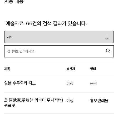
계층 내용
예술자료
66
건의 검색 결과가 있습니다.
제목
생산자
형태
일본 후쿠오카 지도
미상
문서
島原武家屋敷(시라바마 무사저택)
미상
홍보인쇄물
팸플릿