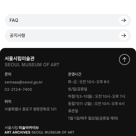
FAQ
공지사항
문의
운영시간
화-금 : 오전 10시-오후 8시
semaaa@seoul.go.kr
토/일/공휴일
02-2124-7400
하절기(3-10월) : 오전 10시-오후 7시
위치
동절기(11-2월) : 오전 10시-오후 6시
서울특별시 종로구 평창문화로 101
휴관일
1월 1일/매주 월요일(공휴일 제외)
로
고