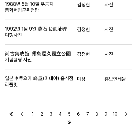
1988년 5월 10일 우금치
김정헌
사진
동학혁명군위령탑
1992년 1월 9일 萬石洑遺址碑
김정헌
사진
여행사진
尚古集成館, 霧島屋久國立公園
김정헌
사진
기념촬영 사진
일본 후쿠오카 峰屋(미네야) 음식점
미상
홍보인쇄물
리플릿
1
2
3
4
5
6
7
8
9
10