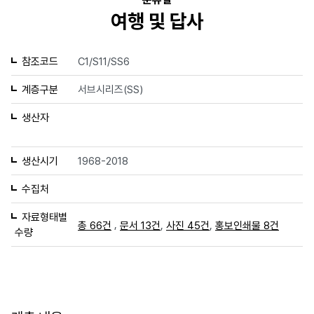
여행 및 답사
참조코드
C1/S11/SS6
계층구분
서브시리즈(SS)
생산자
생산시기
1968-2018
수집처
자료형태별
,
,
,
총 66건
문서 13건
사진 45건
홍보인쇄물 8건
수량