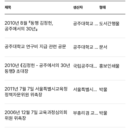
제목
생산자
형태
2010년 8월 『동행 김정헌,
공주대학교 사범대학 미술교육과
도서간행물
공주에서의 30년』
공주대학교 연구비 지급 관련 공문
공주대학교 총장
문서
2010년 《김정헌 - 공주에서의 30년
국립공주대학교
홍보인쇄물
동행》 초대장
2011년 7월 7일 서울특별시교육청
서울특별시교육감 곽노현
박물
정책자문위원 위촉장
2006년 12월 7일 교육과정심의회
부총리겸 교육인적자원부장관 김신일
박물
위원 위촉장