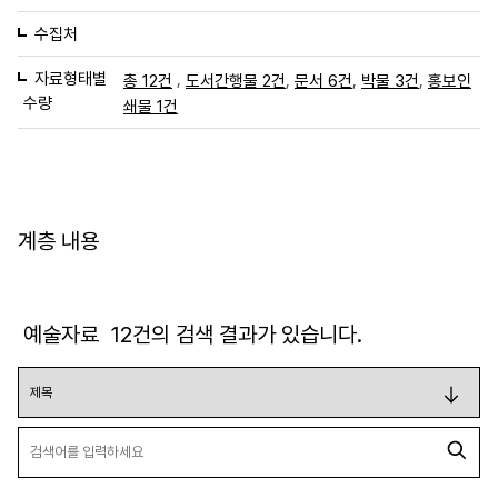
수집처
자료형태별
,
,
,
,
총 12건
도서간행물 2건
문서 6건
박물 3건
홍보인
수량
쇄물 1건
계층 내용
예술자료
12
건의 검색 결과가 있습니다.