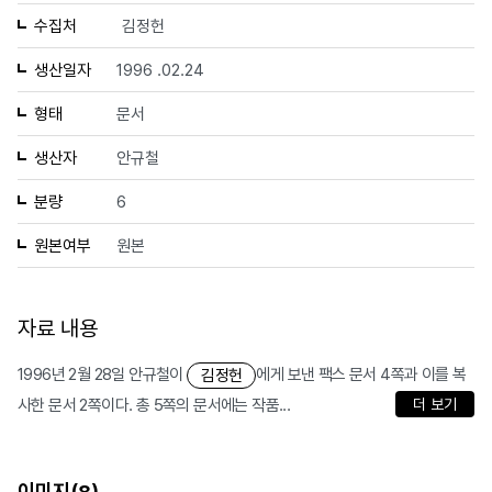
수집처
김정헌
생산일자
1996 .02.24
형태
문서
생산자
안규철
분량
6
원본여부
원본
자료 내용
1996년 2월 28일 안규철이
에게 보낸 팩스 문서 4쪽과 이를 복
김정헌
사한 문서 2쪽이다. 총 5쪽의 문서에는 작품...
더 보기
이미지(
)
8