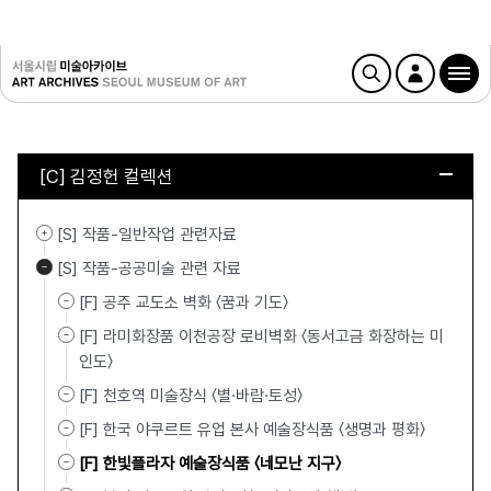
[C] 김정헌 컬렉션
[S] 작품-일반작업 관련자료
[S] 작품-공공미술 관련 자료
[F] 공주 교도소 벽화 〈꿈과 기도〉
[F] 라미화장품 이천공장 로비벽화 〈동서고금 화장하는 미
인도〉
[F] 천호역 미술장식 〈별·바람·토성〉
[F] 한국 야쿠르트 유업 본사 예술장식품 〈생명과 평화〉
[F] 한빛플라자 예술장식품 〈네모난 지구〉