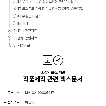
[F] 부산 민주공원 상징조형물 〈민주의 횃불〉
[F] 코스트코 양재점 미술장식품 〈가족-숨바꼭질〉
[F] 무령왕 기념비
[F] 기타
[S] 전시 관련자료
[S] 활동 관련자료
[S] 개인자료
소장자료·도서별
작품제작 관련 팩스문서
등록번호
MA-02-00005417
전자여부
비전자