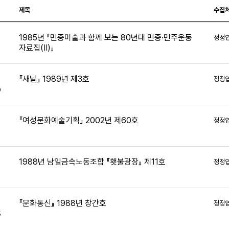
제목
수집
1985년 『민중미술과 함께 보는 80년대 민중·민주운동
정정
자료집(Ⅱ)』
8
『새날』 1989년 제3호
정정
0
『여성문화예술기획』 2002년 제60호
정정
5
1988년 남일금속노동조합 『횃불광장』 제11호
정정
9
『문화통신』 1988년 창간호
정정
5