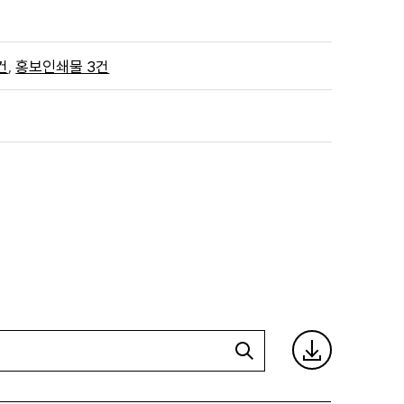
,
건
홍보인쇄물 3건