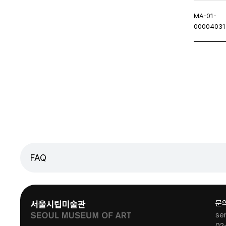
MA-01-
00004031
이지
이전페이지
FAQ
문
se
02