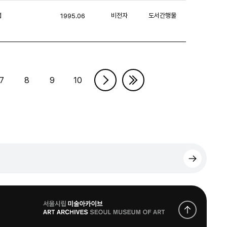
엽
비전자
도서간행물
1995.06
7
8
9
10
로
고