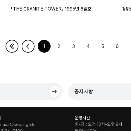
『THE GRANITE TOWER』 1995년 6월호
정정
1
2
3
4
5
6
다음페이지
마지막페이지
공지사항
의
운영시간
화-금 : 오전 10시-오후 8시
maaa@seoul.go.kr
토/일/공휴일
-2124-7400