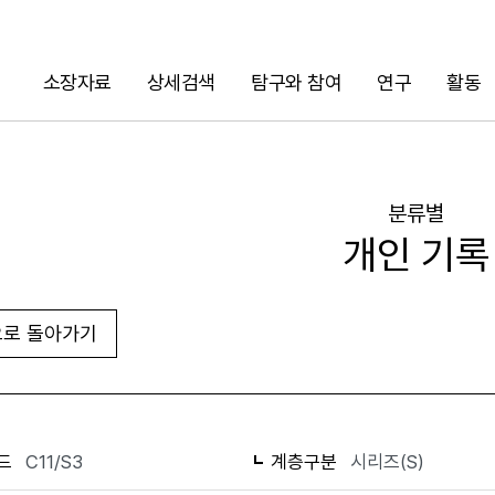
소장자료
상세검색
탐구와 참여
연구
활동
검색
분류별
개인 기록
로 돌아가기
화면인쇄
드
C11/S3
계층구분
시리즈(S)