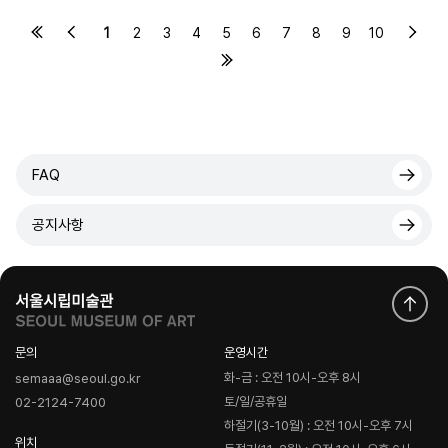
1
2
3
4
5
6
7
8
9
10
FAQ
공지사항
문의
운영시간
화-금 : 오전 10시-오후 8시
semaaa@seoul.go.kr
토/일/공휴일
02-2124-7400
하절기(3-10월) : 오전 10시-오후 7시
위치