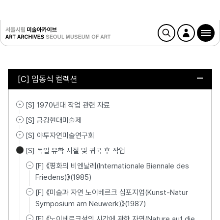
[C] 임동식 컬렉션
[S] 1970년대 작업 관련 자료
[S] 금강현대미술제
[S] 야투자연미술연구회
[S] 독일 유학 시절 및 귀국 후 작업
[F] 《평화의 비엔날레(Internationale Biennale des
Friedens)》(1985)
[F] 《미술과 자연 노이베르크 심포지엄(Kunst-Natur
Symposium am Neuwerk)》(1987)
[F] 《노이베르크섬의 시간에 관한 자연(Nature auf die