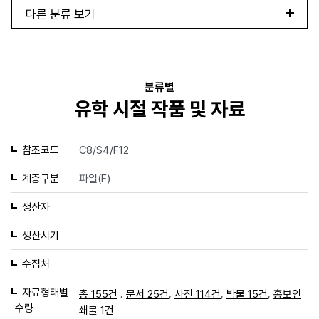
다른 분류 보기
분류별
유학 시절 작품 및 자료
참조코드
C8/S4/F12
계층구분
파일(F)
생산자
생산시기
수집처
자료형태별
,
,
,
,
총 155건
문서 25건
사진 114건
박물 15건
홍보인
수량
쇄물 1건