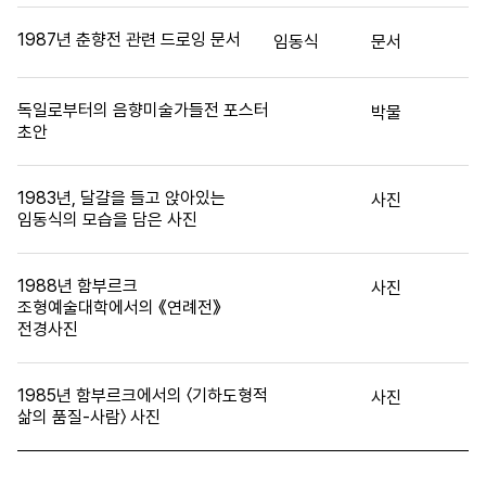
1987년 춘향전 관련 드로잉 문서
임동식
문서
독일로부터의 음향미술가들전 포스터
박물
초안
1983년, 달걀을 들고 앉아있는
사진
임동식의 모습을 담은 사진
1988년 함부르크
사진
조형예술대학에서의 《연례전》
전경사진
1985년 함부르크에서의 〈기하도형적
사진
삶의 품질-사람〉 사진