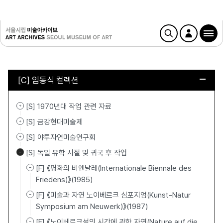
[C] 임동식 컬렉션
[S] 1970년대 작업 관련 자료
[S] 금강현대미술제
[S] 야투자연미술연구회
[S] 독일 유학 시절 및 귀국 후 작업
[F] 《평화의 비엔날레(Internationale Biennale des
Friedens)》(1985)
[F] 《미술과 자연 노이베르크 심포지엄(Kunst-Natur
Symposium am Neuwerk)》(1987)
[F] 《노이베르크섬의 시간에 관한 자연(Nature auf die