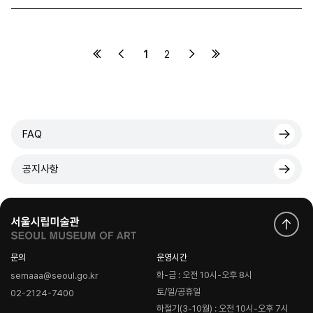
1
2
FAQ
공지사항
문의
운영시간
화-금 : 오전 10시-오후 8시
semaaa@seoul.go.kr
토/일/공휴일
02-2124-7400
하절기(3-10월) : 오전 10시-오후 7시