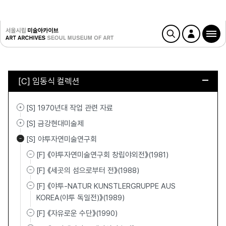
[C] 임동식 컬렉션
[S] 1970년대 작업 관련 자료
[S] 금강현대미술제
[S] 야투자연미술연구회
[F] 《야투자연미술연구회 창립야외전》(1981)
[F] 《세곳의 섬으로부터 전》(1988)
[F] 《야투-NATUR KUNSTLERGRUPPE AUS
KOREA(야투 독일전)》(1989)
[F] 《자유로운 수단》(1990)