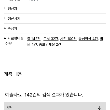
생산자
생산시기
수집처
자료형태별
,
,
,
,
총 142건
문서 32건
사진 100건
음성영상 4건
박
수량
,
물 4건
홍보인쇄물 2건
계층 내용
예술자료
142
건의 검색 결과가 있습니다.