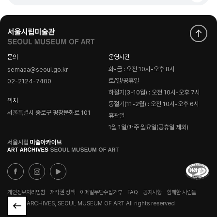
문의
운영시간
화-금 : 오전 10시-오후 8시
semaaa@seoul.go.kr
토/일/공휴일
02-2124-7400
하절기(3-10월) : 오전 10시-오후 7시
위치
동절기(11-2월) : 오전 10시-오후 6시
서울특별시 종로구 평창문화로 101
휴관일
1월 1일/매주 월요일(공휴일 제외)
로
고
개인정보처리방침
저작권 정책
이메일무단수집거부
FAQ
공지사항
함께한 사람들
© ART ARCHIVES, SEOUL MUSEUM OF ART All rights reserved