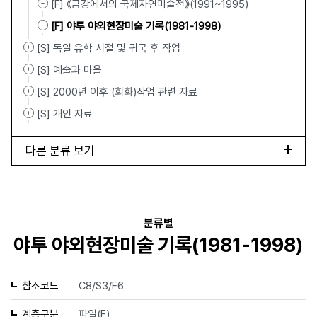
[F] 《금강에서의 국제자연미술전》(1991~1995)
[F] 야투 야외현장미술 기록(1981-1998)
[S] 독일 유학 시절 및 귀국 후 작업
[S] 예술과 마을
[S] 2000년 이후 (회화)작업 관련 자료
[S] 개인 자료
다른 분류 보기
분류별
야투 야외현장미술 기록(1981-1998)
참조코드
C8/S3/F6
계층구분
파일(F)