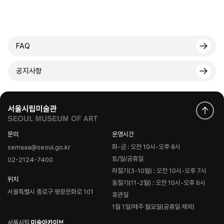
FAQ
공지사항
문의
운영시간
화-금 : 오전 10시-오후 8시
semaaa@seoul.go.kr
토/일/공휴일
02-2124-7400
하절기(3-10월) : 오전 10시-오후 7시
위치
동절기(11-2월) : 오전 10시-오후 6시
서울특별시 종로구 평창문화로 101
휴관일
1월 1일/매주 월요일(공휴일 제외)
로