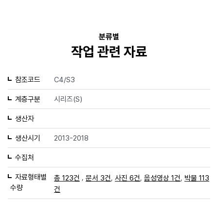
분류별
작업 관련 자료
참조코드
C4/S3
계층구분
시리즈(S)
생산자
생산시기
2013-2018
수집처
자료형태별
,
,
,
,
총 123건
문서 3건
사진 6건
음성영상 1건
박물 113
수량
건