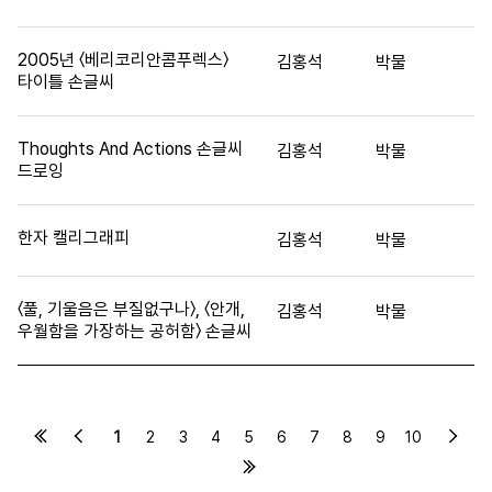
2005년 〈베리코리안콤푸렉스〉
김홍석
박물
타이틀 손글씨
Thoughts And Actions 손글씨
김홍석
박물
드로잉
한자 캘리그래피
김홍석
박물
〈풀, 기울음은 부질없구나〉, 〈안개,
김홍석
박물
우월함을 가장하는 공허함〉 손글씨
1
2
3
4
5
6
7
8
9
10