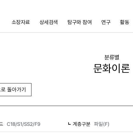
소장자료
상세검색
탐구와 참여
연구
활동
검색
분류별
문화이론
로 돌아가기
화면인쇄
드
C18/S1/SS2/F9
계층구분
파일(F)