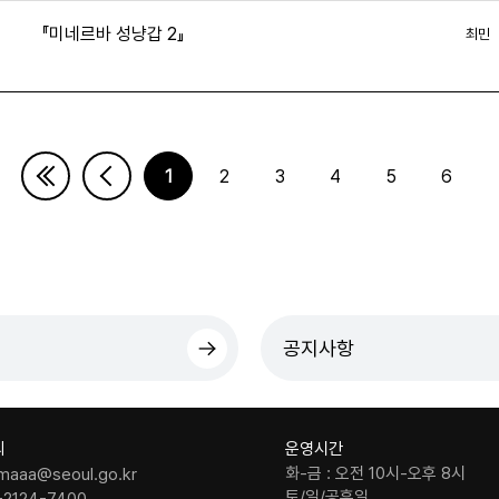
『미네르바 성냥갑 2』
최민
7
1
2
3
4
5
6
다음페이지
마지막페이지
공지사항
의
운영시간
화-금 : 오전 10시-오후 8시
maaa@seoul.go.kr
토/일/공휴일
-2124-7400