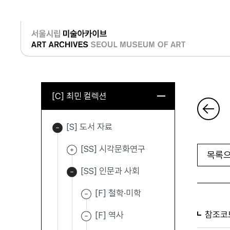
로그인
[C] 최민 컬렉션
[S] 도서 자료
[SS] 시각문화연구
목록으
[SS] 인문과 사회
[F] 철학·미학
참조코
[F] 역사