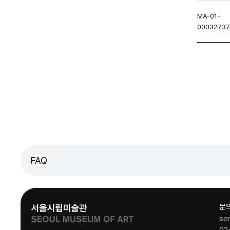
MA-01-
0003273
이지
이전페이지
FAQ
문
se
02