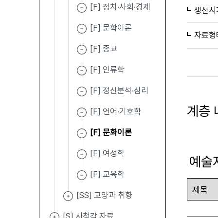
[F] 정치·사회·경제
생산시
[F] 문학이론
자료형
[F] 종교
[F] 인류학
[F] 정신분석·심리
계층 
[F] 언어·기호학
[F] 문화이론
[F] 여성학
예술
[F] 교육학
[SS] 교양과 취향
[S] 시청각 자료