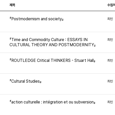
제목
수집
『Postmodernism and society』
최민
『Time and Commodity Culture : ESSAYS IN
최민
CULTURAL THEORY AND POSTMODERNITY』
『ROUTLEDGE Critical THINKERS - Stuart Hall』
최민
2
『Cultural Studies』
최민
『action culturelle : intégration et ou subversion』
최민