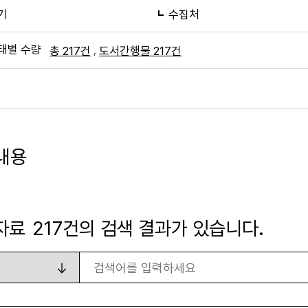
기
수집처
태별 수량
,
총 217건
도서간행물 217건
내용
자료
217
건의 검색 결과가 있습니다.
검색