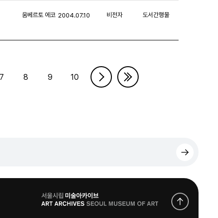
움베르토 에코
비전자
도서간행물
2004.07.10
7
8
9
10
로
고