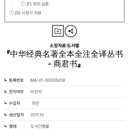
[F] 취미·실용
[S] 시청각 자료
소장자료·도서별
『中华经典名著全本全注全译丛书
- 商君书』
등록번호
MA-01-00035018
전자여부
비전자
수집처
최민
생산일자
2011.10
형태
도서간행물