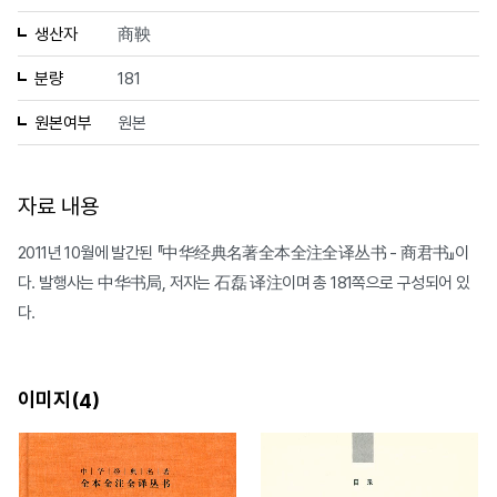
생산자
商鞅
분량
181
원본여부
원본
자료 내용
2011년 10월에 발간된 『中华经典名著全本全注全译丛书 - 商君书』이
다. 발행사는 中华书局, 저자는 石磊 译注이며 총 181쪽으로 구성되어 있
다.
이미지(
)
4