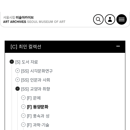
[C] 최민 컬렉션
[S] 도서 자료
[SS] 시각문화연구
[SS] 인문과 사회
[SS] 교양과 취향
[F] 문예
[F] 동양문화
[F] 풍속과 성
[F] 과학·기술