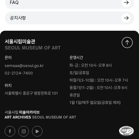
FAQ
공지사항
문의
운영시간
화-금 : 오전 10시-오후 8시
semaaa@seoul.go.kr
토/일/공휴일
02-2124-7400
하절기(3-10월) : 오전 10시-오후 7시
위치
동절기(11-2월) : 오전 10시-오후 6시
서울특별시 종로구 평창문화로 101
휴관일
1월 1일/매주 월요일(공휴일 제외)
로
고