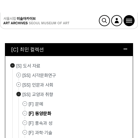
[C] 최민 컬렉션
[S] 도서 자료
[SS] 시각문화연구
[SS] 인문과 사회
[SS] 교양과 취향
[F] 문예
[F] 동양문화
[F] 풍속과 성
[F] 과학·기술