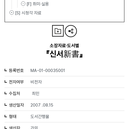
[F] 취미·실용
[S] 시청각 자료
소장자료·도서별
『신서新書』
등록번호
MA-01-00035001
전자여부
비전자
수집처
최민
생산일자
2007 .08.15
형태
도서간행물
생산자
가의