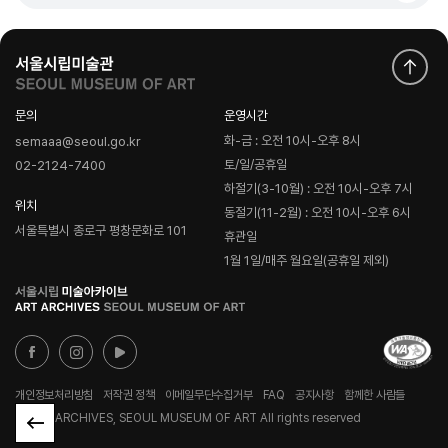
문의
운영시간
화-금 : 오전 10시-오후 8시
semaaa@seoul.go.kr
토/일/공휴일
02-2124-7400
하절기(3-10월) : 오전 10시-오후 7시
위치
동절기(11-2월) : 오전 10시-오후 6시
서울특별시 종로구 평창문화로 101
휴관일
1월 1일/매주 월요일(공휴일 제외)
로
고
개인정보처리방침
저작권 정책
이메일무단수집거부
FAQ
공지사항
함께한 사람들
© ART ARCHIVES, SEOUL MUSEUM OF ART All rights reserved