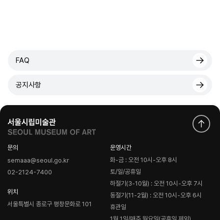
FAQ
공지사항
문의
운영시간
화-금 : 오전 10시-오후 8시
semaaa@seoul.go.kr
토/일/공휴일
02-2124-7400
하절기(3-10월) : 오전 10시-오후 7시
위치
동절기(11-2월) : 오전 10시-오후 6시
서울특별시 종로구 평창문화로 101
휴관일
1월 1일/매주 월요일(공휴일 제외)