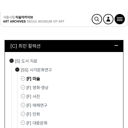
[C] 최민 컬렉션
[S] 도서 자료
[SS] 시각문화연구
[F] 미술
[F] 영화·영상
[F] 사진
[F] 매체연구
[F] 만화
[F] 대중문화