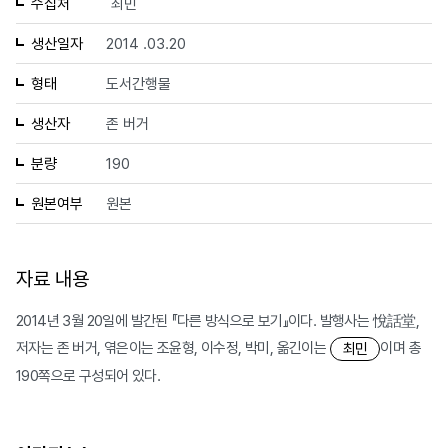
수집처
최민
생산일자
2014 .03.20
형태
도서간행물
생산자
존 버거
분량
190
원본여부
원본
자료 내용
2014년 3월 20일에 발간된 『다른 방식으로 보기』이다. 발행사는 悅話堂,
저자는 존 버거, 엮은이는 조윤형, 이수정, 박미, 옮긴이는
이며 총
최민
190쪽으로 구성되어 있다.