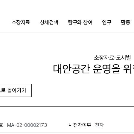
소장자료
상세검색
탐구와 참여
연구
활동
검색
소장자료·도서별
대안공간 운영을 위
로 돌아가기
URL 복사
화면인쇄
호
MA-02-00002173
전자여부
전자