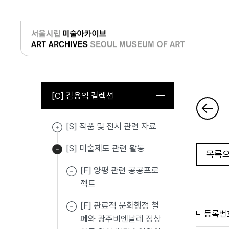
로그인
[C] 김용익 컬렉션
[S] 작품 및 전시 관련 자료
[S] 미술제도 관련 활동
목록으
[F] 양평 관련 공공프로
젝트
[F] 관료적 문화행정 철
등록번
폐와 광주비엔날레 정상