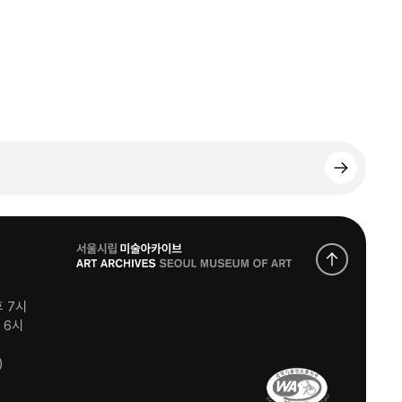
로
고
후 7시
후 6시
)