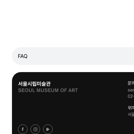
FAQ
문
se
02
위
서