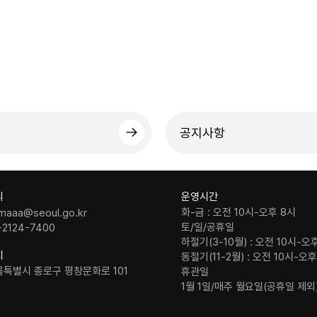
공지사항
의
운영시간
화-금 : 오전 10시-오후 8시
maaa@seoul.go.kr
토/일/공휴일
-2124-7400
하절기(3-10월) : 오전 10시-오
치
동절기(11-2월) : 오전 10시-오
울특별시 종로구 평창문화로 101
휴관일
1월 1일/매주 월요일(공휴일 제외