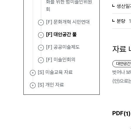
화를 위한 범미술인위원
생산일
회
분량
[F] 문화개혁 시민연대
[F] 대안공간 풀
[F] 공공미술제도
자료 
[F] 미술인회의
대안공간
[S] 미술교육 자료
벗어나 보
(안)으로는
[S] 개인 자료
PDF(
)
1