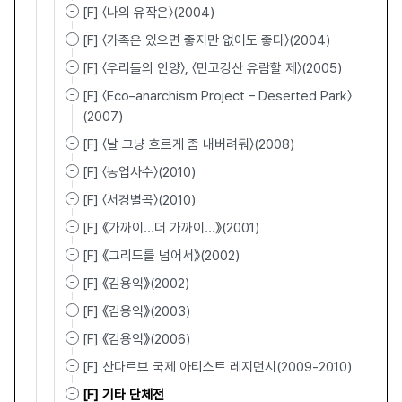
[F] 〈나의 유작은〉(2004)
[F] 〈가족은 있으면 좋지만 없어도 좋다〉(2004)
[F] 〈우리들의 안양〉, 〈만고강산 유람할 제〉(2005)
[F] 〈Eco–anarchism Project – Deserted Park〉
(2007)
[F] 〈날 그냥 흐르게 좀 내버려둬〉(2008)
[F] 〈농업사수〉(2010)
[F] 〈서경별곡〉(2010)
[F] 《가까이...더 가까이...》(2001)
[F] 《그리드를 넘어서》(2002)
[F] 《김용익》(2002)
[F] 《김용익》(2003)
[F] 《김용익》(2006)
[F] 산다르브 국제 아티스트 레지던시(2009-2010)
[F] 기타 단체전