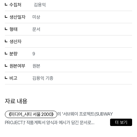
수집처
김용익
생산일자
미상
형태
문서
생산자
분량
9
원본여부
원본
비고
김용익 기증
자료 내용
의 '서브웨이 프로젝트(SUBWAY
《미디어_시티 서울 2000》
PROJECT)' 작품계획서 양식과 예시가 담긴 문서로...
더 보기