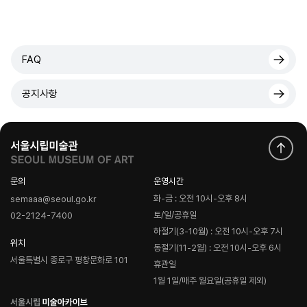
FAQ
공지사항
문의
운영시간
화-금 : 오전 10시-오후 8시
semaaa@seoul.go.kr
토/일/공휴일
02-2124-7400
하절기(3-10월) : 오전 10시-오후 7시
위치
동절기(11-2월) : 오전 10시-오후 6시
서울특별시 종로구 평창문화로 101
휴관일
1월 1일/매주 월요일(공휴일 제외)
로
고