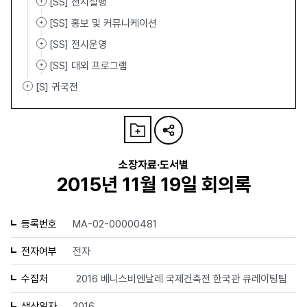
[SS] 전시실행
[SS] 홍보 및 커뮤니케이션
[SS] 전시운영
[SS] 대외 프로그램
[S] 귀국전
소장자료·도서별
2015년 11월 19일 회의록
등록번호
MA-02-00000481
전자여부
전자
수집처
2016 베니스비엔날레 국제건축전 한국관 큐레이팅팀
생산일자
2016