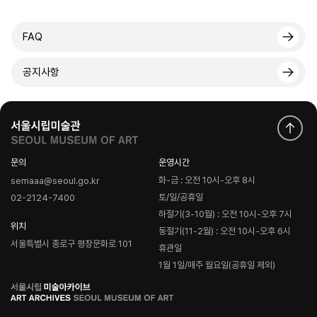
FAQ
공지사항
문의
운영시간
화-금 : 오전 10시-오후 8시
semaaa@seoul.go.kr
토/일/공휴일
02-2124-7400
하절기(3-10월) : 오전 10시-오후 7시
위치
동절기(11-2월) : 오전 10시-오후 6시
서울특별시 종로구 평창문화로 101
휴관일
1월 1일/매주 월요일(공휴일 제외)
로
고