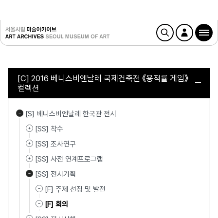
[C] 2016 베니스비엔날레 국제건축전 《용적률 게임》
컬렉션
[S] 베니스비엔날레 한국관 전시
[SS] 착수
[SS] 조사연구
[SS] 사전 연계프로그램
[SS] 전시기획
[F] 주제 선정 및 발전
[F] 회의