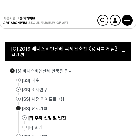
[C] 2016 베니스비엔날레 국제건축전 《용적률 게임》
컬렉션
[S] 베니스비엔날레 한국관 전시
[SS] 착수
[SS] 조사연구
[SS] 사전 연계프로그램
[SS] 전시기획
[F] 주제 선정 및 발전
[F] 회의