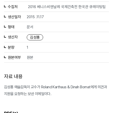
수집처
2016 베니스비엔날레 국제건축전 한국관 큐레이팅팀
생산일자
2015 .11.17
형태
문서
생산자
김성홍
분량
1
원본여부
원본
자료 내용
김성홍 예술감독이 교수가 Roland Karthaus & Dinah Bornat에게 의견과
지원을 요청하는 보낸 이메일이다.