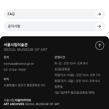
FAQ
공지사항
문의
운영시간
화-금 : 오전 10시-오후 8시
semaaa@seoul.go.kr
토/일/공휴일
02-2124-7400
하절기(3-10월) : 오전 10시-오후 7시
위치
동절기(11-2월) : 오전 10시-오후 6시
서울특별시 종로구 평창문화로 101
휴관일
1월 1일/매주 월요일(공휴일 제외)
로
고