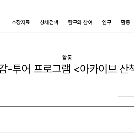
소장자료
상세검색
탐구와 참여
연구
활동
검색
활동
감-투어 프로그램 <아카이브 산
URL 복사