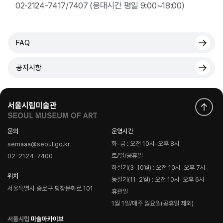
02-2124-7417/7407 (응대시간 평일 9:00~18:00)
FAQ
공지사항
문의
운영시간
화-금 : 오전 10시-오후 8시
semaaa@seoul.go.kr
토/일/공휴일
02-2124-7400
하절기(3-10월) : 오전 10시-오후 7시
위치
동절기(11-2월) : 오전 10시-오후 6시
서울특별시 종로구 평창문화로 101
휴관일
1월 1일/매주 월요일(공휴일 제외)
로
고