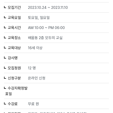
모집기간
2023.10.24 ~ 2023.11.10
교육요일
토요일, 일요일
교육시간
AM 10:00 ~ PM 06:00
교육장소
배움동 2층 모두의 교실
교육대상
16세 이상
강사명
모집정원
12 명
신청구분
온라인 신청
수강자확정발
표일
수강료
무료 원