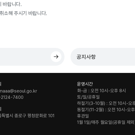
 바랍니다.
 취소해 주시기 바랍니다.
공지사항
의
운영시간
화-금 : 오전 10시-오후 8시
maaa@seoul.go.kr
토/일/공휴일
-2124-7400
하절기(3-10월) : 오전 10시-오
치
동절기(11-2월) : 오전 10시-오
울특별시 종로구 평창문화로 101
휴관일
1월 1일/매주 월요일(공휴일 제외