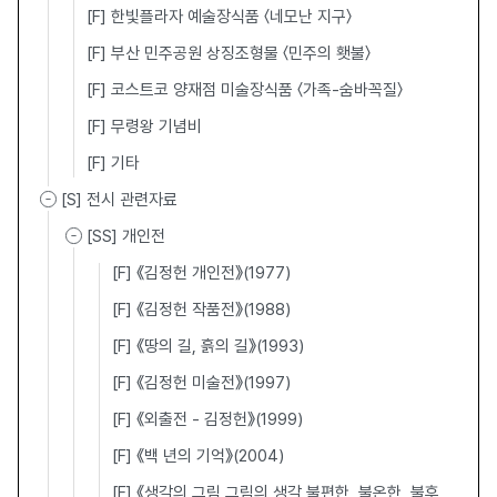
[F] 한빛플라자 예술장식품 〈네모난 지구〉
[F] 부산 민주공원 상징조형물 〈민주의 횃불〉
[F] 코스트코 양재점 미술장식품 〈가족-숨바꼭질〉
[F] 무령왕 기념비
[F] 기타
[S] 전시 관련자료
[SS] 개인전
[F] 《김정헌 개인전》(1977)
[F] 《김정헌 작품전》(1988)
[F] 《땅의 길, 흙의 길》(1993)
[F] 《김정헌 미술전》(1997)
[F] 《외출전 - 김정헌》(1999)
[F] 《백 년의 기억》(2004)
[F] 《생각의 그림 그림의 생각 불편한, 불온한, 불후