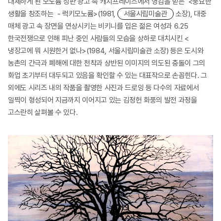
대체하게 된 모노륨 장판 광고 속 캐치프레이즈에서 영감을 받은 <풍요한
생활을 창조하는 - 럭키모노륨>(1981,
서울시립미술관
소장), 대중
매체 광고 속 장면을 연상시키는 비키니를 입은 젊은 여성과 6.25
한국전쟁으로 인해 피난 중인 사람들의 모습을 상하로 대치시킨 <
냉장고에 뭐 시원한거 없나>(1984, 서울시립미술관 소장) 등은 도시와
농촌의 간극과 폐해에 대한 천착과 상반된 이미지의 의도된 충돌이 그의
화업 초기부터 대두되고 있음을 확인할 수 있는 대표작으로 손꼽힌다. 그
외에도 시리즈 내의 작품을 촬영한 사진과 드로잉 등 다수의 자료에서
일찍이 형성되어 지금까지 이어지고 있는 김정헌 화풍의 발전 과정을
고스란히 살펴볼 수 있다.