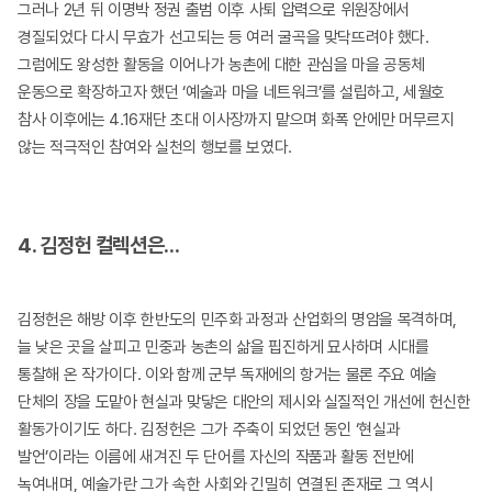
그러나 2년 뒤 이명박 정권 출범 이후 사퇴 압력으로 위원장에서
경질되었다 다시 무효가 선고되는 등 여러 굴곡을 맞닥뜨려야 했다.
그럼에도 왕성한 활동을 이어나가 농촌에 대한 관심을 마을 공동체
운동으로 확장하고자 했던 ‘예술과 마을 네트워크’를 설립하고, 세월호
참사 이후에는 4.16재단 초대 이사장까지 맡으며 화폭 안에만 머무르지
않는 적극적인 참여와 실천의 행보를 보였다.
4. 김정헌 컬렉션은…
김정헌은 해방 이후 한반도의 민주화 과정과 산업화의 명암을 목격하며,
늘 낮은 곳을 살피고 민중과 농촌의 삶을 핍진하게 묘사하며 시대를
통찰해 온 작가이다. 이와 함께 군부 독재에의 항거는 물론 주요 예술
단체의 장을 도맡아 현실과 맞닿은 대안의 제시와 실질적인 개선에 헌신한
활동가이기도 하다. 김정헌은 그가 주축이 되었던 동인 ‘현실과
발언’이라는 이름에 새겨진 두 단어를 자신의 작품과 활동 전반에
녹여내며, 예술가란 그가 속한 사회와 긴밀히 연결된 존재로 그 역시