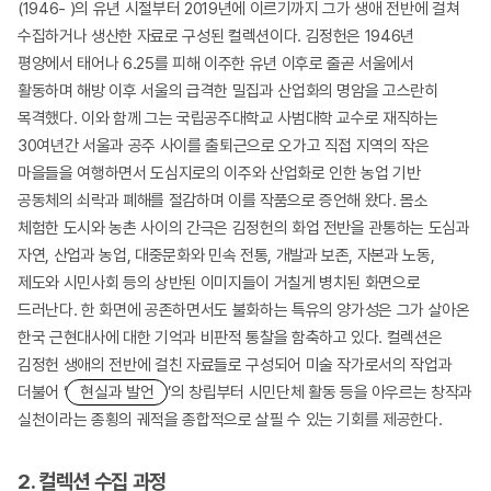
(1946- )의 유년 시절부터 2019년에 이르기까지 그가 생애 전반에 걸쳐
수집하거나 생산한 자료로 구성된 컬렉션이다. 김정헌은 1946년
평양에서 태어나 6.25를 피해 이주한 유년 이후로 줄곧 서울에서
활동하며 해방 이후 서울의 급격한 밀집과 산업화의 명암을 고스란히
목격했다. 이와 함께 그는 국립공주대학교 사범대학 교수로 재직하는
30여년간 서울과 공주 사이를 출퇴근으로 오가고 직접 지역의 작은
마을들을 여행하면서 도심지로의 이주와 산업화로 인한 농업 기반
공동체의 쇠락과 폐해를 절감하며 이를 작품으로 증언해 왔다. 몸소
체험한 도시와 농촌 사이의 간극은 김정헌의 화업 전반을 관통하는 도심과
자연, 산업과 농업, 대중문화와 민속 전통, 개발과 보존, 자본과 노동,
제도와 시민사회 등의 상반된 이미지들이 거칠게 병치된 화면으로
드러난다. 한 화면에 공존하면서도 불화하는 특유의 양가성은 그가 살아온
한국 근현대사에 대한 기억과 비판적 통찰을 함축하고 있다. 컬렉션은
김정헌 생애의 전반에 걸친 자료들로 구성되어 미술 작가로서의 작업과
더불어 ‘
현실과 발언
’의 창립부터 시민단체 활동 등을 아우르는 창작과
실천이라는 종횡의 궤적을 종합적으로 살필 수 있는 기회를 제공한다.
2. 컬렉션 수집 과정