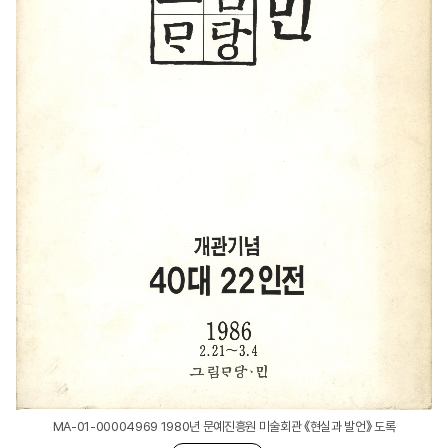
MA-01-00004969 1980년 문예진흥원 미술회관 《현실과 발언》 도록