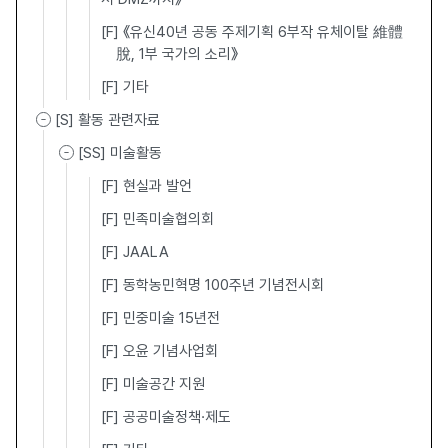
[F] 《유신40년 공동 주제기획 6부작 유체이탈 維體
離脫, 1부 국가의 소리》
[F] 기타
[S] 활동 관련자료
[SS] 미술활동
[F] 현실과 발언
[F] 민족미술협의회
[F] JAALA
[F] 동학농민혁명 100주년 기념전시회
[F] 민중미술 15년전
[F] 오윤 기념사업회
[F] 미술공간 지원
[F] 공공미술정책·제도