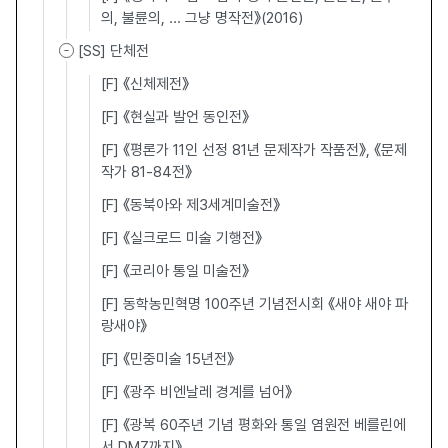
의, 불륜의, ... 그냥 명작전》(2016)
[SS] 단체전
[F] 《신체제전》
[F] 《현실과 발언 동인전》
[F] 《평론가 11인 선정 81년 문제작가 작품전》, 《문제
작가 81-84전》
[F] 《동북아와 제3세계미술전》
[F] 《실크로드 미술 기행전》
[F] 《코리아 통일 미술전》
[F] 동학농민혁명 100주년 기념전시회 《새야 새야 파
랑새야》
[F] 《민중미술 15년전》
[F] 《광주 비엔날레 경계를 넘어》
[F] 《광복 60주년 기념 평화와 통일 염원전 베를린에
서 DMZ까지》