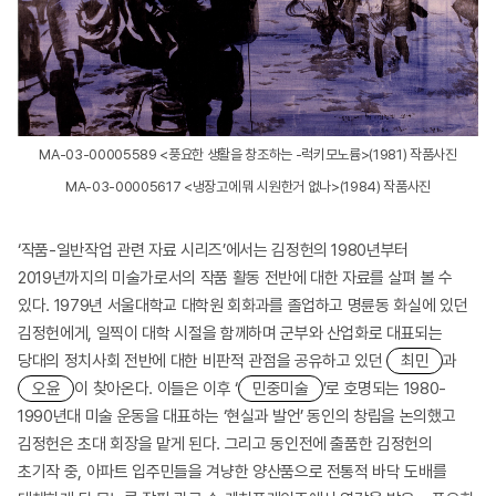
MA-03-00005589 <풍요한 생활을 창조하는 -럭키모노륨>(1981) 작품사진
MA-03-00005617 <냉장고에 뭐 시원한거 없나>(1984) 작품사진
‘작품-일반작업 관련 자료 시리즈’에서는 김정헌의 1980년부터
2019년까지의 미술가로서의 작품 활동 전반에 대한 자료를 살펴 볼 수
있다. 1979년 서울대학교 대학원 회화과를 졸업하고 명륜동 화실에 있던
김정헌에게, 일찍이 대학 시절을 함께하며 군부와 산업화로 대표되는
당대의 정치사회 전반에 대한 비판적 관점을 공유하고 있던
최민
과
오윤
이 찾아온다. 이들은 이후 ‘
민중미술
’로 호명되는 1980-
1990년대 미술 운동을 대표하는 ‘현실과 발언’ 동인의 창립을 논의했고
김정헌은 초대 회장을 맡게 된다. 그리고 동인전에 출품한 김정헌의
초기작 중, 아파트 입주민들을 겨냥한 양산품으로 전통적 바닥 도배를