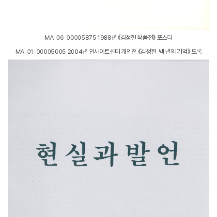
MA-06-00005875 1988년 《김정헌 작품전》 포스터
MA-01-00005005 2004년 인사아트센터 개인전 《김정헌_백 년의 기억》 도록