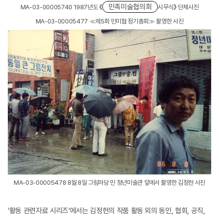
민족미술협의회
MA-03-00005740 1987년도 《
시무식》 단체사진
MA-03-00005477 ≪제5회 민미협 정기총회≫ 촬영한 사진
MA-03-00005478 8월 8일 그림마당 민 청년미술관 앞에서 촬영한 김정헌 사진
‘활동 관련자료 시리즈’에서는 김정헌의 작품 활동 외의 동인, 협회, 공직,