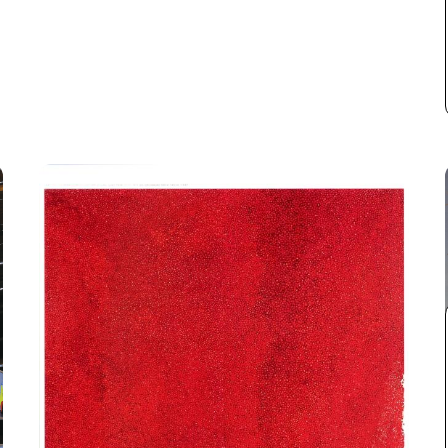
로 구성된다. 특히 촬영 연도와 장소에 따라 분류된
랜드 등 문명 이전의 문명, 비서구 문명의 존재와 가
기록 작업 서브 시리즈들은 시간과 공간의 변화와 더
치를 깨닫고 한민족의 뿌리와 문화적 정체성을 찾아
불어 도시 곳곳을 산책하듯 다닌 관찰자의 시선을 따
여행하며 역사적 세계관을 견고히 하였다. MA-03-
라가 볼 수 있는 흥미로운 경험을 제공한다. 이는 오
00009087 〈Coffee Cup〉 시리즈 슬라이드 필름
랜 기간 도시의 변화를 관찰, 기록하고 이를 작품으로
MA-03-00011533 김차섭 작품(노랑) 이미지 파
전개해 나간 강홍구의 작업 여정을 폭넓게 조망할 수
일 2. 컬렉션 수집 과정 김차섭, 김명희 컬렉션은
있게 하는 자료이다. ‘불광동 작업’ 시리즈는 5,000
2019년부터 작가 면담을 바탕으로 수집 가능성이 논
여 점의 디지털 이미지 파일로 구성되어 있다. 10여
의되었다. 자료의 체계적인 보존과 관리의 필요성에
년간 지속한 ‘불광동 기록 작업(2003–2012)’과 이
대해 두 작가 모두 공감하며 기증 의사를 밝혔고, 연
를 바탕으로 제작한 ‘작품 및 관련 자료’, ‘미완성 작품
중 절반가량을 미국에서 체류하는 생활 여건을 고려
및 관련 자료’, 그리고 작품이 소개된 주요 전시를 기
해 수집 대상의 범위를 조속히 확정하고 단계적으로
록한 ‘전시 관련 자료’로 구성된다. ‘불광동 기록 작
수집을 진행하기를 희망했다. 이후 2021년에는 사본
업’은 2003년부터 2012년까지 촬영한 디지털 사진
수집 형태로 실질적인 수집 절차가 진행되었고, 김차
이미지를 시간, 장소별로 분류해 정리하였다. ‘작품
섭 컬렉션 518건, 김명희 컬렉션 278건 총 796건의
및 관련 자료’는 강홍구의 대표작으로 꼽히는 연작인
자료에 대한 디지털본이 수집되었다. 뉴욕현대미술
〈미키네 집〉(2005–2006)과 〈수련자〉(2005–
관(MoMA)에 수집된 판화 작품의 원판을 포함하여
2006), 〈그 집〉(2010) 의 작업 과정에서 생산된 디
그의 사유 체계를 확인할 수 있는 구상 노트 등 다양
지털 파일과 최종 완성작 파일로 구성되어 있다. 또한
한 자료로 구성되어 있다. MA-02-00009121
작업을 진행하며 미완의 상태로 남겨둔 ‘미완성 작품