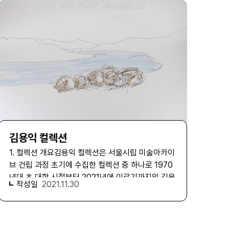
결합하는 방식으로 전개되어 왔다. 특히 귀국 이후 시
로, 그리고 외부에 노출되지는 않았지만 그의 아카이
만우 교수의 지원하에 작가가 직접 정리하고 주요 내
작된 칠판 회화는 작가의 작업을 대표하는 형식으로
브를 통해 드러나는 개인적 관심과 취향을 또 다른 한
용들에 대한 메모를 달아 서울시립 미술아카이브에
자리 잡았다. 예를 들어 〈우체부〉(1994)는 내평리 마
축으로 삼아 분류되었다. ‘시각문화연구’, ‘인문과 사
전달하였으며 크게는 10년 단위로 하여 물리적 정리
을의 일상적 풍경을 소재로 삼아 지역 공동체의 삶을
회’, ‘교양과 취향’, 세 개의 서브 시리즈 아래 스물네
가 된 상태로 이전되었다. 사.진, 각 8×11cm (2)"
담아낸 작품이며, 〈사마르칸트의 황금복숭아〉(1999)
개의 파일이 있다.서브 시리즈 ‘시각문화연구’는 미
width="300" height="224">MA-03-
는 여행 경험과 역사적 상상을 결합하여 문화적 이동
술, 영화·영상, 사진, 매체연구, 만화, 대중문화, 건축,
00006983, 1981년 공주 금강에서의 <일어나> 사
과 기억의 문제를 시각적으로 풀어낸 작업이다. 또한
디자인의 여덟 개 파일로 구성되어 있다. ‘시각문화연
진, 각 8×11cm 3. 컬렉션 구성야외현장미술의 기
〈퍼즐〉(2000)과 같은 작품에서는 칠판 회화와 영상
구’는 미학 전공자이자 미술 전문 번역가, 미술비평
록 1979년 서울에서의 유학을 마치고 공주로 돌아온
매체를 결합하는 매체 실험이 이루어지는데, 이러한
가, 영상이론 교육자로서 최민이 펼쳤던 주된 활동의
임동식은 기존 미술의 영역에서 벗어나 자연으로부
시도는 회화와 미디어를 결합하여 기억과 이동, 정체
장을 포괄하는 동시에, 이미지와 관련된 다양한 시각
터 전해져 오는 정신적 순수함과 그에 따른 미술의 새
성의 문제를 확장하려는 작가의 관심을 보여준다. 활
적 경험과 실천을 검토하는 데 초석이 된 자료라는 특
로운 방법론을 강구하고자 한다. 1980년 임동식은
동 자료‘활동 자료’ 시리즈는 총 82건으로, 기사·비평
김용익 컬렉션
징을 지닌다. 전체 장서 중 절반에 가까운 비중을 차
홍명섭, 유근영과 함께 《금강현대미술제》를 개최하
·인터뷰와 같은 텍스트 자료와 예술 활동 사진 및 영
1. 컬렉션 개요 김용익 컬렉션은 서울시립 미술아카이
지하는 서브 시리즈 ‘인문과 사회’는 철학·미학, 역사,
고 연이어 그룹 ‘야투-야외현장미술연구회’의 창립을
상, 약력 등이 포함되어 있다. 특히 뉴욕 시기 한국 작
브 건립 과정 초기에 수집한 컬렉션 중 하나로 1970
정치·사회·경제, 문학이론, 종교, 인류학, 정신분석·심
주도한다. 이 시기 임동식의 작업은 자연 속의 일부로
가들과의 교류를 보여주는 사진과 영상 기록은 1980
년대 초 대학 시절부터 2021년에 이르기까지의 김용
리, 언어·기호학, 문화이론, 여성학, 교육학 분야를 아
서 존재하며, 자연과 관계 맺는 작가의 명상적인 방식
작성일
2021.11.30
년대 뉴욕에서 활동한 한국 예술가들의 네트워크와
익 생애 전반에 걸쳐 수집, 생산한 약 1,000여 건의
우른다. 인문과 사회 분야 장서의 규모와 다양성은 최
을 보여준다. 누군가 만들어낸 인위적이고 인공적인
교류 양상을 보여주는 중요한 자료이다. 또한 귀국 이
자료로 구성된 컬렉션이다. 김용익은 1974년 데뷔
민의 주요 연구 분야인 시각예술 이론과 연계하여, 또
사고의 형태론적 발전 과정으로서의 예술이 아닌 이
후 강원도 춘천 내평리 작업실에서 이루어진 활동 역
후 현재까지 모더니즘 미술에서부터 개념주의 미술,
는 그와 무관하게 해당 분야에 대한 지적 열정에 따라
름 없는 풀잎의 흔들림을 바라보고 음미하며 자연에
시 사진과 영상으로 기록되어 있어 작가의 작업 환경
공공·생태미술을 넘나드는 작업을 통해 흔히 계보로
선사시대부터 동시대까지 인류가 이룩한 문명과 지