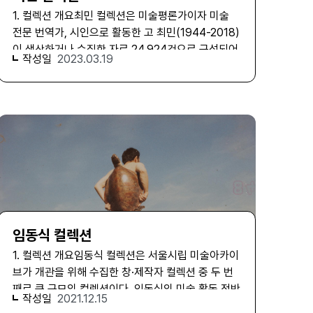
성, 혼종성이라는 작가의 핵심 주제가 어떠한 환경적
1. 컬렉션 개요최민 컬렉션은 미술평론가이자 미술
맥락 속에서 형성되었는지 파악할 수 있는 결정적인
전문 번역가, 시인으로 활동한 고 최민(1944-2018)
단서를 제공한다. 또한 개인적인 일상 기록과 서신 등
이 생산하거나 수집한 자료 24,924건으로 구성되어
은 여성 예술가로서 예술 활동을 지속해 온 삶의 흔적
작성일
2023.03.19
있다. 19세기부터 21세기에 생산된 한국어, 영어, 프
을 보여주는 자료로서 의미를 지닌다. 2. 컬렉션 수집
랑스어, 일본어, 중국어 등 다양한 언어의 자료로 이
과정 김차섭, 김명희 컬렉션은 2019년부터 작가 면
루어진 최민 컬렉션 중 중심이 되는 것은 20,959권
담을 바탕으로 수집 가능성이 논의되었다. 자료의 체
의 도서로, 전체 자료 중 약 84%에 해당한다. 그 외
계적인 보존과 관리의 필요성에 대해 두 작가 모두 공
자료로 영화 DVD를 비롯해 스크랩, 전시 인쇄물, 메
감하며 기증 의사를 밝혔고, 연중 절반가량을 미국에
모 등의 문서 및 판화가 있다. 2. 컬렉션 수집 과정
서 체류하는 생활 여건을 고려해 수집 대상의 범위를
최민 연구실 전경(출처 : 서울시립 미술아카이
조속히 확정하고 단계적으로 수집을 진행하기를 희
브) 2018년 7월 유가족과 처음 접촉한 이후 여러 차
망했다. 이후 2021년에는 사본수집 형태로 실질적인
례의 사전 면담을 통해 자료 현황을 파악하는 과정을
수집 절차가 진행되었고, 김차섭 컬렉션 518건, 김명
거쳤고 2020년 자료 전량을 기증받았다. 서울 소재
희 컬렉션 278건 총 796건의 자료에 대한 디지털본
임동식 컬렉션
개인 연구실 등 세 곳의 장소에 보관 중이던 자료는
이 수집되었다. 3. 컬렉션 구성 김명희 컬렉션은 총
고인이 생전에 사용하던 본래 상태 그대로 수집되었
1. 컬렉션 개요 임동식 컬렉션은 서울시립 미술아카이
278건의 기록으로 구성되어 있으며, 크게 작품 자료
으며 이후 4년에 걸쳐 목록화와 해제 작업이 진행되
브가 개관을 위해 수집한 창·제작자 컬렉션 중 두 번
(66건), 활동 자료(82건), 개인 자료(130건)의 세
었다. 3. 컬렉션 구성 최민 컬렉션은 최민이 생애 전
째로 큰 규모의 컬렉션이다. 임동식의 미술 활동 전반
시리즈로 분류되어 있다. 이러한 분류는 자료의 생산
작성일
2021.12.15
반에 걸쳐 생산하거나 수집한 자료들로 이루어졌는
에 걸쳐 생산된 1,300여 건에 달하는 방대한 자료는
시기를 정확히 특정하기 어려운 경우가 많고, 작가의