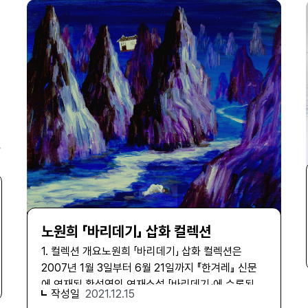
생들로 구성된 ‘터’ 동인은 한국 사회에서 여성미술가
로 구성되어 있다. 또한 은평뉴타운의 특정 장소를 중
정이나 전시에 관련된 자료는 작품 자료의 하위 시리
의 역할을 고민하는 단체였다. 정정엽의 삶과 예술에
심으로 기록한 ‘장소별 작품’과 ‘장소별 변화 과정 작
즈인 구상(145건)과 전시(120) 건으로 살필 수 있
서 주요한 두 축을 이루는 한국적 현실에의 참여와 여
품’ 서브 시리즈에는 시간에 따른 공간의 변모 과정이
다. MA-02-00008857 2007년 전후의 김차섭 구
성미술가의 역할 모색이라는 두 가지 문제의식이 이
담겨 있다. ‘전시 관련 자료’에는 사진을 통한 기록 작
상노트 2MA-02-00008814 1989년 김차섭 구상
때 시작되어 격동의 1980년대 말을 거치면서 몇몇의
업이 어떻게 전시로 소개되고 활용되었는지에 대한
노트 1 기증된 자료 중 가장 두드러지는 것은 매일 일
뚜렷한 단체 활동으로 전개되었다. 두렁, 터, 일손나
자료를 찾을 수 있다. 사진과 미술 사이의 독자적인
기처럼 작성된 그의 구상 노트 124권이다. 이름 그대
눔, 갯꽃, 여성미술연구회 등 정정엽이 소속한 단체는
스타일을 구축해 온 강홍구의 작업 과정을 보여주는
로 작품을 구상(Ideation)하기 위한 그의 생각과 메
순수미술의 영역에 머물기보다 삶의 현장에서 비롯
본 컬렉션은 지금은 다시 볼 수 없는 기억의 장면들과
모, 드로잉 등이 포함되어 있으며, 전체 자료 중 약
된 소재를 민속의 양식으로 형상화하여 일상과 노동
함께 또 다른 과거를 불러일으키며, 삶이라는 현장 안
1/4(24%) 분량으로 수집된 대상의 작성 기간은
현장에 쓰임이 되는 판화, 삽화, 걸개그림, 깃발그림
에서 어떤 것들이 가장 먼저 사라지고 변화하고 있는
1963년부터 2012년 전후까지 약 50년에 걸쳐있다.
등을 제작하는데 주안점을 두었다. 미술작품 자체보
지에 대해 질문을 던진다. 본 컬렉션의 자료를 통해
구상 노트에서는 자연과 자신과의 관계를 살피며 인
다 미술가들의 토론과 협의, 민속미술 탐구와 제작과
작가 강홍구가 사진가로서 어떻게 장면을 관찰하였
간 문명의 근원을 탐구하고자 동서양을 막론하고 꾸
정에 중심을 두고 새로운 미술 양식을 만들어내고자
고, 어떤 시도와 해석을 거쳐 작품으로 완성하였는지,
준히 학문을 공부하고 고민하였던 예술가 김차섭의
했으며 개인 창작보다는 공동제작, 노동자들의 미술
또 이를 어떤 방식으로 구현했는지에 대한 일련의 과
삶의 면모를 살필 수 있으며, 때때로의 상세한 여행기
노원희 「바리데기」 삽화 컬렉션
교실, 문화학교 운영에 중점을 두었다. MA-03-
정을 풍부하게 살펴볼 수 있을 것이다. 서울시립 미
를 통해 전 세계에 걸친 그의 시선을 쫓을 수 있는 근
00004368_1987년 제2회 《터》 그룹전에 찾아온
1. 컬렉션 개요 노원희 「바리데기」 삽화 컬렉션은
술아카이브 1차 수집(2017-2018) 당시 진행한 기증
거 자료를 찾을 수 있다.구상 노트 외에도 김차섭 컬
여성미술연구회 회원들의 단체사진, 12.5x9cmMA-
2007년 1월 3일부터 6월 21일까지 『한겨레』 신문
자 강홍구 인터뷰 장면2. 컬렉션 수집 과정 강홍구는
렉션에는 기사, 비평, 인터뷰, 서신, 논문, 저술, 메모
06-00004311_1988년 제2회 《여성과 현실》전 포
에 연재된 황석영의 연재소설 「바리데기」에 수록된
2018년 자신의 대표 작업 중 완결된 연작으로 간주
와 같은 문서 자료가 상당한 비중을 차지한다. 자료의
작성일
2021.12.15
스터, 44.5x62cm이러한 단체활동으로 한국 사회와
노원희의 삽화 컬렉션으로, 2017년 서울시립 미술아
한 ‘불광동 작업’ 184건(5,087점)을 서울시에 기증
수는 298건으로 압도적인 양은 아니지만 김차섭의