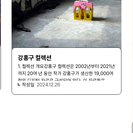
소개되기도 하였다. 이후 미국 록펠러 장학재단의 지
원을 받으며 1975년 뉴욕으로 건너가 이화여고 동료
교사였던 부인 김명희 씨와 이듬해 결혼했고 프랫 인
스티튜트(Pratt Institute)에서 대학원 과정을 함께
마쳤다. MA-03-00011281 1970년대부터 1980
년대까지 김명희, 김차섭 인화사진 과학과 신화를 주
제로 문명에 대한 고민을 섬세한 에칭 작업으로 풀어
낸 그의 작품은 당시 미국 화단의 눈길을 끌었으며 뉴
강홍구 컬렉션
욕현대미술관(MoMA), 브루클린 미술관, 버지니아
1. 컬렉션 개요강홍구 컬렉션은 2002년부터 2021년
미술관, 국립현대미술관, 호암미술관 등 주요 기관에
까지 20여 년 동안 작가 강홍구가 생산한 19,000여
소장됐다. 1980년 뉴멕시코 지역을 여행하며 자신과
점의 디지털 자료로 구성되어 있다. 이 자료들은
역사를 대등한 위치에 두고 자화상을 그리기 시작한
작성일
2024.12.26
2000년대 초부터 디지털카메라로 촬영한 이미지를
다. 이후 유럽과 멕시코 등을 오가며 이민자이자 타자
토대로 일상의 풍경을 재조직해 온 그의 작업 여정을
로서 겪은 모순적 상황에 대한 민족적 의식을 일상적
고스란히 담고 있다. 본 컬렉션은 ‘불광동 작업’ 시리
으로 기록한 '커피컵 시리즈' 작업을 제작한다. 1990
즈와 ‘은평뉴타운 작업’ 시리즈로 구분되어 있으며,
년에는 귀국해 강원도 춘천 내평리의 한 폐교에 작업
시간의 흐름에 따라 불광 2, 3, 4, 5, 6 구역과 은평뉴
실을 차리고, 부인과 함께 뉴욕 소호와 춘천 내평리를
타운 1, 2, 3 지구의 변천을 기록한 사진과 이 사진을
오가며 30여 년 동안 작품 활동을 했다. 더불어 미국,
바탕으로 제작된 작품 및 관련 자료와 전시 관련 자료
멕시코, 터키, 중국 산둥반도, 시베리아 횡단, 뉴잉글