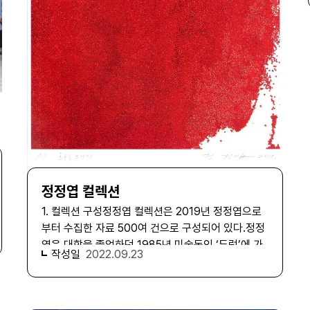
1976년 5월 6일 The Museum of Modern Art 작
관련 자료’ 서브 시리즈에는 미발표작 〈로봇〉, 〈불광3
품 접수증 및 가격제안서MA-03-00009002 D.
구역〉, 〈불광4구역〉, 〈순이〉의 작업 과정이 담겨 있다.
JAMES DEE가 촬영한 1976년 〈Triangle
‘전시 관련 자료’에는 사진을 통한 기록 작업이 어떻
Between Infinities〉 24번째 에디션 인화사진MA-
게 전시로 소개되고 활용되었는지에 대한 자료를 찾
05-00012853 〈Triangle Between Infinities〉 에
을 수 있다. ‘은평뉴타운 작업’ 시리즈는 14,000여
칭 플레이트 3. 컬렉션 구성 김차섭 컬렉션의 구성과
점의 디지털 파일로 구성되어 있다. 20여 년간 지속
계층 분류는 앞서 언급한 그의 삶의 궤적에 따라 시기
한 ‘은평뉴타운 기록 작업(2002–2021)’과 이를 바
적으로 구별하기에는 한계가 있다. 자료들이 워낙 전
탕으로 제작한 ‘작품 및 관련 자료’, ‘장소별 작품’, ‘장
시기에 걸쳐 흩어져 분포해 있고 그 수량이 적은 편이
소별 변화 과정 작품’ 그리고 작품이 소개된 주요 전
라, 계층을 견고하게 이룰 공통분모가 몇몇에 그치기
시를 기록한 ‘전시 관련 자료’로 구성된다. ‘은평뉴타
때문이다. 그럼에도 그의 예술 활동에서 기점이 되는
운 기록 작업’은 2002년부터 2021년까지 은평구 진
대부분의 자료들은 포함하고 있어 위의 내용을 골고
정정엽 컬렉션
관내·외동과 구파발동 일대에 걸친 은평뉴타운 1, 2,
루 살필 수 있다는 점에서 긍정적이다.이에 따라 본
1. 컬렉션 구성정정엽 컬렉션은 2019년 정정엽으로
3 지구를 촬영한 디지털 사진 이미지를 시간, 장소별
컬렉션의 분류 체계 설계는 자료의 성격을 바탕으로
부터 수집한 자료 500여 건으로 구성되어 있다. 정정
로 분류해 정리하였다. ‘작품 및 관련 자료’에는 기록
하되, 작가의 삶이 드러날 수 있도록 작품을 구상하고
엽은 대학을 졸업하던 1985년 미술동인 ‘두렁’에 가
작업 중 선별하여 작품으로 발표한 〈은평뉴타운〉
전시하는 일, 그 밖의 예술 활동을 기록하는 일, 일상
작성일
2022.09.23
입하고 ‘터’ 동인을 결성하면서 미술가로서의 활동을
(2009)과 낱장의 이미지들을 슬라이드쇼 형태로 보
의 순간으로 구분하여 명명하였다. 총 518건의 수집
시작했다. ‘두렁’은 민족미술 탐구와 노동 현장에의
여준 〈은평뉴타운 연대기〉(2001–2021), 직접 드로
자료 중 작품 자료(265건), 활동 자료(194건), 개인
참여를 강조하는 단체였고, 이화여대 서양화과 동기
잉한 〈지도〉(2009) 그리고 컬러 슬라이드 필름 자료
자료(59건)이 포함되어 있으며, 작품을 구상하는 과