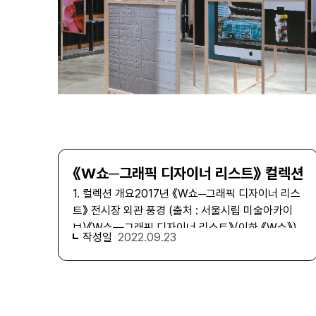
가를 만나 수집에 대한 긍정적 의사를 확인하며 드로
잉 일부를 소량 수집했다. 곧이어 2018년 11월 진행
된 2차 수집 사업에서는 작업실 내 소장되어 있던 자
료를 전수조사 한 뒤, 작가가 직접 검토하고 선별을
마친 자료들을 미술아카이브로 이송하여 수집을 완
료했다. 3. 컬렉션 구성 김정헌 컬렉션은 총 1,783건
으로, 도서간행물 179건, 문서 606건, 사진 376건,
음성영상 2건, 박물 501건, 홍보인쇄물 119건이 포
함되어 있다. 컬렉션 내 시리즈는 김정헌 작품 세계에
서의 주요한 전환들이 있었던 시기를 기준으로 분류
《W쇼─그래픽 디자이너 리스트》 컬렉션
한 화업 전반이 담긴 ‘작품-일반작업 관련자료’와 ‘작
1. 컬렉션 개요2017년 《W쇼─그래픽 디자이너 리스
품-공공미술 관련자료’, 김정헌의 주요 개인전과 단체
트》 전시장 외관 풍경 (출처 : 서울시립 미술아카이
전 참여 자료를 살필 수 있는 ‘전시 관련자료’, 작품을
브) 《W쇼—그래픽 디자이너 리스트》(이하 《W쇼》)
넘어 사회 전반에의 개입과 실천의 궤적을 아우르는
작성일
2022.09.23
는 2017년 12월 8일부터 2018년 1월 12일까지
‘활동 관련자료’, 그리고 작가가 생산하거나 수집한
SeMA 창고에서 진행되었던 전시이다. 《W쇼》 는
메모, 원고, 드로잉, 스크랩, 서신, 사진 등의 ‘개인자
2016년 겨울 예술계 내의 성폭력 고발로 인해 여성
료’로 구성되어 있다. 작품-일반작업 관련자료 MA-
디자이너에 대한 사회적 불평등이 공론화된 것이 계
03-00005589 <풍요한 생활을 창조하는 -럭키모
기가 되었다. 이를 계기로 여성 디자이너들이 자생적
노륨>(1981) 작품사진MA-03-00005617 <냉장