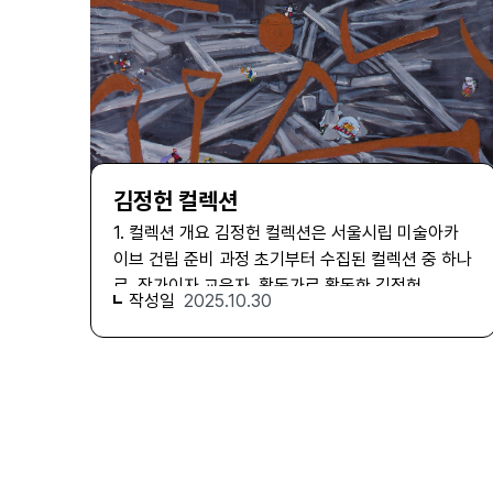
김정헌 컬렉션
1. 컬렉션 개요 김정헌 컬렉션은 서울시립 미술아카
이브 건립 준비 과정 초기부터 수집된 컬렉션 중 하나
로, 작가이자 교육자, 활동가로 활동한 김정헌
작성일
2025.10.30
(1946- )의 유년 시절부터 2019년에 이르기까지 그
가 생애 전반에 걸쳐 수집하거나 생산한 자료로 구성
된 컬렉션이다. 김정헌은 1946년 평양에서 태어나
6.25를 피해 이주한 유년 이후로 줄곧 서울에서 활동
하며 해방 이후 서울의 급격한 밀집과 산업화의 명암
을 고스란히 목격했다. 이와 함께 그는 국립공주대학
교 사범대학 교수로 재직하는 30여년간 서울과 공주