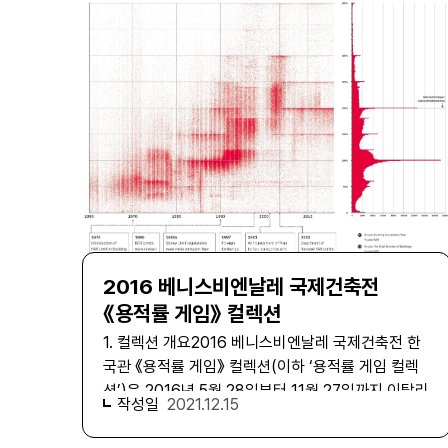
으로 정책적 지원을 연구하는 모임인 ‘여성 디자이너
고에 뭐 시원한거 없나>(1984) 작품사진 ‘작품-일반
정책 연구 모임’을 구성하였고, 관련 모임과 논의가
작업 관련 자료 시리즈’에서는 김정헌의 1980년부터
활발히 진행되었으며, 이러한 움직임들이 모여 2017
2019년까지의 미술가로서의 작품 활동 전반에 대한
년 《W쇼》 전시를 만들어 냈다. 《W쇼》 컬렉션은 《W
자료를 살펴 볼 수 있다. 1979년 서울대학교 대학원
쇼》 전시를 구성한 원자료와 원자료를 재생산한 자료
회화과를 졸업하고 명륜동 화실에 있던 김정헌에게,
로 구성되어 있다. 《W쇼》 전시의 수집 자료는 텍스
일찍이 대학 시절을 함께하며 군부와 산업화로 대표
처 온 텍스처가 촬영한 85점의 참여 디자인 작품인
되는 당대의 정치사회 전반에 대한 비판적 관점을 공
〈아카이브〉, 참여 디자이너 중 67명·팀이 작업한 도
유하고 있던 최민과 오윤이 찾아온다. 이들은 이후
서, 잡지, 전시, 브랜드, 행사 아이덴티티 디자인 작품
‘민중미술’로 호명되는 1980-1990년대 미술 운동
이 개별 단위로 수집되어 구성된다. 《W쇼》는 당면한
을 대표하는 ‘현실과 발언’ 동인의 창립을 논의했고
여성 디자이너의 사회적 불평등의 문제에 대해 즉각
김정헌은 초대 회장을 맡게 된다. 그리고 동인전에 출
적인 반응으로 꾸려진 전시이기에 당시의 현장과 더
품한 김정헌의 초기작 중, 아파트 입주민들을 겨냥한
2016 베니스비엔날레 국제건축전
불어 그 시기를 기록하고 있다는 데에 의미가 있
양산품으로 전통적 바닥 도배를 대체하게 된 모노륨
《용적률 게임》 컬렉션
다. 2. 컬렉션 수집 과정 2017년 《W쇼─그래픽
장판 광고 속 캐치프레이즈에서 영감을 받은 <풍요
1. 컬렉션 개요 2016 베니스비엔날레 국제건축전 한
디자이너 리스트》 전시장 철거 (출처 : 서울시립 미술
한 생활을 창조하는 - 럭키모노륨>(1981, 서울시립
국관 《용적률 게임》 컬렉션(이하 ‘용적률 게임 컬렉
아카이브)2017년 《W쇼─그래픽 디자이너 리스트》
미술관 소장), 대중 매체 광고 속 장면을 연상시키는
션’)은 2016년 5월 28일부터 11월 27일까지 이탈리
전시장 철거 당시 〈아카이브〉 운송 (출처 : 서울시립
비키니를 입은 젊은 여성과 6.25 한국전쟁으로 인해
작성일
2021.12.15
아 베니스시 공원에서 진행되었던 베니스비엔날레
미술아카이브) 《W쇼》 컬렉션의 수집 자료는 85점
피난 중인 사람들의 모습을 상하로 대치시킨 <냉장고
국제건축전 한국관(이하 한국관) 전시와 2017년 3