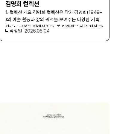
김명희 컬렉션
1. 컬렉션 개요 김명희 컬렉션은 작가 김명희(1949–
)의 예술 활동과 삶의 궤적을 보여주는 다양한 기록
자료로 구성된 컬렉션이다. 본 컬렉션은 작품 제작 과
작성일
2026.05.04
정에서 생산된 메모와 오브제, 작업 도구를 비롯하여
전시 관련 인쇄물과 사진·영상 자료, 작가의 활동과
일상을 기록한 자료 등 총 286건의 기록으로 이루어
져 있다. 이러한 자료들은 김명희의 예술적 탐구와 창
작 과정뿐 아니라 작가가 살아온 시간과 환경, 그리고
동시대 예술가들과의 관계망을 함께 살펴볼 수 있게
한다.김명희는 1949년 서울에서 태어나 서울대학교
미술대학 회화과를 졸업하였다. 외교관이었던 아버
지를 따라 어린 시절 해외에서 생활하며 다양한 문화
적 환경을 경험했으며, 이러한 경험은 이후 작가의 작
업에서 반복적으로 등장하는 이주와 정체성의 문제
의식과 연결된다. 1976년 뉴욕 프랫 인스티튜트
(Pratt Institute) 대학원에 진학하며 해외에서의 예
술 활동을 시작했고, 약 15년간 뉴욕을 중심으로 활