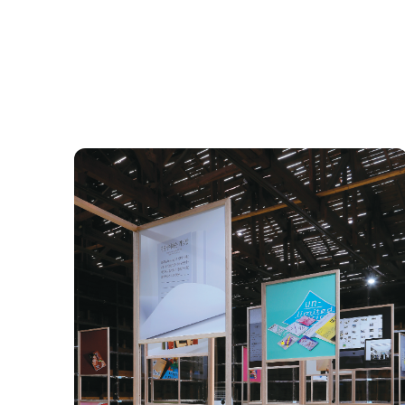
사이를 출퇴근으로 오가고 직접 지역의 작은 마을들
을 여행하면서 도심지로의 이주와 산업화로 인한 농
업 기반 공동체의 쇠락과 폐해를 절감하며 이를 작품
으로 증언해 왔다. 몸소 체험한 도시와 농촌 사이의
간극은 김정헌의 화업 전반을 관통하는 도심과 자연,
산업과 농업, 대중문화와 민속 전통, 개발과 보존, 자
본과 노동, 제도와 시민사회 등의 상반된 이미지들이
거칠게 병치된 화면으로 드러난다. 한 화면에 공존하
면서도 불화하는 특유의 양가성은 그가 살아온 한국
근현대사에 대한 기억과 비판적 통찰을 함축하고 있
다. 컬렉션은 김정헌 생애의 전반에 걸친 자료들로 구
성되어 미술 작가로서의 작업과 더불어 ‘현실과 발
언’의 창립부터 시민단체 활동 등을 아우르는 창작과
실천이라는 종횡의 궤적을 종합적으로 살필 수 있는
기회를 제공한다. 2. 컬렉션 수집 과정 김정헌 컬렉
션은 서울시립 미술아카이브의 개관 이전인 2018년
부터 기획되어 두 차례에 걸쳐 순차적으로 수집되었
다. 2018년 5월 진행된 1차 수집 사업에서는 가평 두
밀리에 위치한 김정헌 작가의 작업실에서 최초로 작