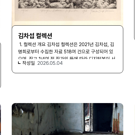
김차섭 컬렉션
1. 컬렉션 개요 김차섭 컬렉션은 2021년 김차섭, 김
명희로부터 수집한 자료 518여 건으로 구성되어 있
으며, 작고 1년여 전 작가의 뜻에 따라 디지털본이 서
작성일
2026.05.04
울시립미술관에 기증되었다. 김차섭은 1940년 일본
에서 출생하여, 1944년부터 경북 경주에서 자랐다.
광복과 한국전쟁을 겪으며 학창 시절을 보냈고 이후
서울대학교 미술대학 회화과를 졸업한 뒤, 동문이었
던 곽훈, 김구림, 이승조, 하종현 등과 함께 한국아방
가르드협회(AG그룹, 이하 AG)를 창립하는 등 제도
권 미술에 반발하는 실험적인 작품 활동을 이어갔다.
더불어 1967년 개최된 제5회 파리비엔날레 참여 작
가로 선정되면서 국내외 큰 화제를 모았고, 『아트 인
터내셔널(Art International)』에 한국 작가 최초로