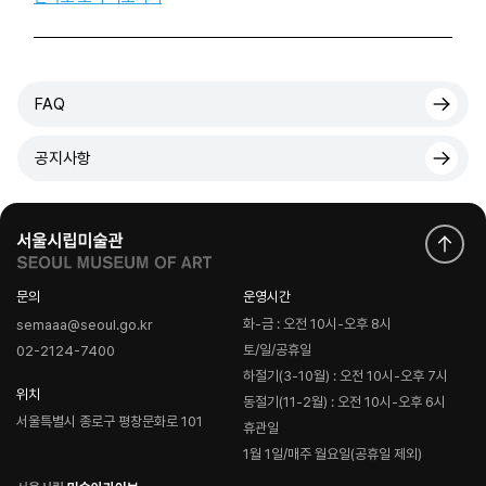
FAQ
공지사항
문의
운영시간
화-금 : 오전 10시-오후 8시
semaaa@seoul.go.kr
토/일/공휴일
02-2124-7400
하절기(3-10월) : 오전 10시-오후 7시
위치
동절기(11-2월) : 오전 10시-오후 6시
서울특별시 종로구 평창문화로 101
휴관일
1월 1일/매주 월요일(공휴일 제외)
로