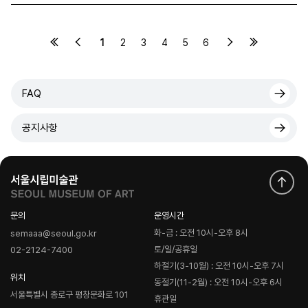
1
2
3
4
5
6
FAQ
공지사항
문의
운영시간
화-금 : 오전 10시-오후 8시
semaaa@seoul.go.kr
토/일/공휴일
02-2124-7400
하절기(3-10월) : 오전 10시-오후 7시
위치
동절기(11-2월) : 오전 10시-오후 6시
서울특별시 종로구 평창문화로 101
휴관일