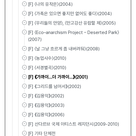
[F] 〈나의 유작은〉(2004)
[F] 〈가족은 있으면 좋지만 없어도 좋다〉(2004)
[F] 〈우리들의 안양〉, 〈만고강산 유람할 제〉(2005)
[F] 〈Eco–anarchism Project – Deserted Park〉
(2007)
[F] 〈날 그냥 흐르게 좀 내버려둬〉(2008)
[F] 〈농업사수〉(2010)
[F] 〈서경별곡〉(2010)
[F] 《가까이...더 가까이...》(2001)
[F] 《그리드를 넘어서》(2002)
[F] 《김용익》(2002)
[F] 《김용익》(2003)
[F] 《김용익》(2006)
[F] 산다르브 국제 아티스트 레지던시(2009-2010)
[F] 기타 단체전