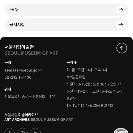
FAQ
공지사항
문의
운영시간
화-금 : 오전 10시-오후 8시
semaaa@seoul.go.kr
토/일/공휴일
02-2124-7400
하절기(3-10월) : 오전 10시-오후 7시
위치
동절기(11-2월) : 오전 10시-오후 6시
서울특별시 종로구 평창문화로 101
휴관일
1월 1일/매주 월요일(공휴일 제외)
로
고