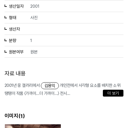
생산일자
2001
형태
사진
생산자
분량
1
원본여부
원본
자료 내용
2001년 웅 갤러리에서
개인전에서 사각형 요소를 배치한 소위
김용익
땡땡이 작품 〈가까이…더 가까이…〉 전시...
더 보기
이미지(
)
1