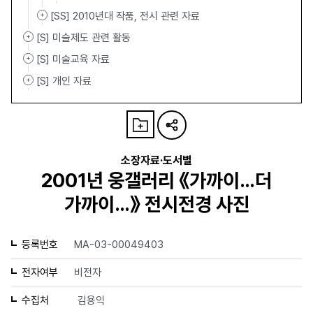
[SS] 2010년대 작품, 전시 관련 자료
[S] 미술제도 관련 활동
[S] 미술교육 자료
[S] 개인 자료
소장자료·도서별
2001년 웅갤러리 《가까이…더
가까이…》 전시전경 사진
등록번호
MA-03-00049403
전자여부
비전자
수집처
김용익