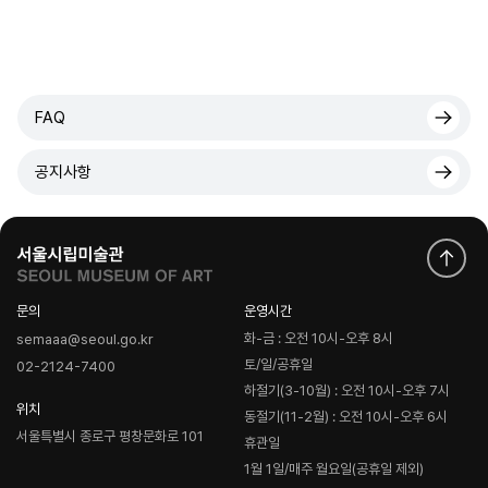
FAQ
공지사항
문의
운영시간
화-금 : 오전 10시-오후 8시
semaaa@seoul.go.kr
토/일/공휴일
02-2124-7400
하절기(3-10월) : 오전 10시-오후 7시
위치
동절기(11-2월) : 오전 10시-오후 6시
서울특별시 종로구 평창문화로 101
휴관일
1월 1일/매주 월요일(공휴일 제외)