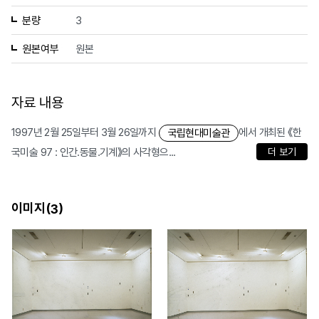
분량
3
원본여부
원본
자료 내용
1997년 2월 25일부터 3월 26일까지
에서 개최된 《한
국립현대미술관
국미술 97 : 인간.동물.기계》의 사각형으...
더 보기
이미지(
)
3