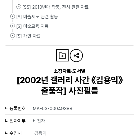
[SS] 2010년대 작품, 전시 관련 자료
[S] 미술제도 관련 활동
[S] 미술교육 자료
[S] 개인 자료
소장자료·도서별
[2002년 갤러리 사간 《김용익》
출품작] 사진필름
등록번호
MA-03-00049388
전자여부
비전자
수집처
김용익