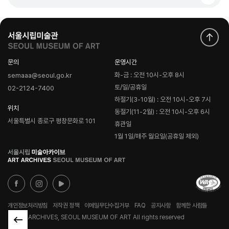
문의
운영시간
화-금 : 오전 10시-오후 8시
semaaa@seoul.go.kr
토/일/공휴일
02-2124-7400
하절기(3-10월) : 오전 10시-오후 7시
위치
동절기(11-2월) : 오전 10시-오후 6시
서울특별시 종로구 평창문화로 101
휴관일
1월 1일/매주 월요일(공휴일 제외)
로
고
개인정보처리방침
저작권 정책
이메일무단수집거부
FAQ
공지사항
함께한 사람들
© ART ARCHIVES, SEOUL MUSEUM OF ART All rights reserved