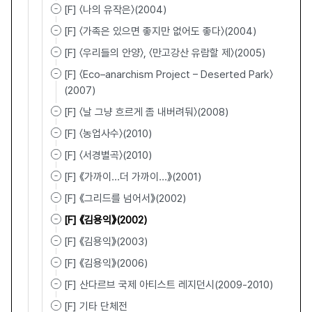
[F] 〈나의 유작은〉(2004)
[F] 〈가족은 있으면 좋지만 없어도 좋다〉(2004)
[F] 〈우리들의 안양〉, 〈만고강산 유람할 제〉(2005)
[F] 〈Eco–anarchism Project – Deserted Park〉
(2007)
[F] 〈날 그냥 흐르게 좀 내버려둬〉(2008)
[F] 〈농업사수〉(2010)
[F] 〈서경별곡〉(2010)
[F] 《가까이...더 가까이...》(2001)
[F] 《그리드를 넘어서》(2002)
[F] 《김용익》(2002)
[F] 《김용익》(2003)
[F] 《김용익》(2006)
[F] 산다르브 국제 아티스트 레지던시(2009-2010)
[F] 기타 단체전