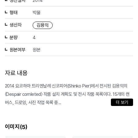
생산일자
2014
형태
박물
생산자
김용익
분량
4
원본여부
원본
자료 내용
2014 요코하마 트리엔날레 신코피어(Shinko Pier)에서 전시된 김용익의
〈Despair comleted〉 작품 설치 계획도 및 전시 작품 목록이다. 15개의 캔
버스, 드로잉, 사진 작업 목록 중...
더 보기
이미지(
)
5