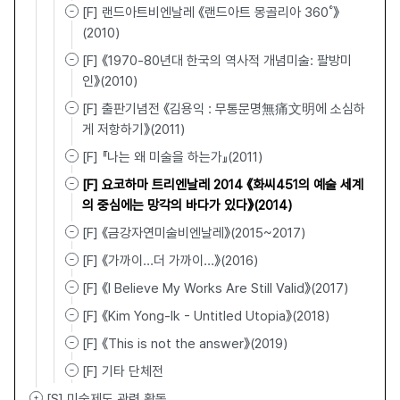
[F] 랜드아트비엔날레 《랜드아트 몽골리아 360˚》
(2010)
[F] 《1970-80년대 한국의 역사적 개념미술: 팔방미
인》(2010)
[F] 출판기념전 《김용익 : 무통문명無痛文明에 소심하
게 저항하기》(2011)
[F] 『나는 왜 미술을 하는가』(2011)
[F] 요코하마 트리엔날레 2014 《화씨451의 예술 세계
의 중심에는 망각의 바다가 있다》(2014)
[F] 《금강자연미술비엔날레》(2015~2017)
[F] 《가까이…더 가까이…》(2016)
[F] 《I Believe My Works Are Still Valid》(2017)
[F] 《Kim Yong-Ik - Untitled Utopia》(2018)
[F] 《This is not the answer》(2019)
[F] 기타 단체전
[S] 미술제도 관련 활동