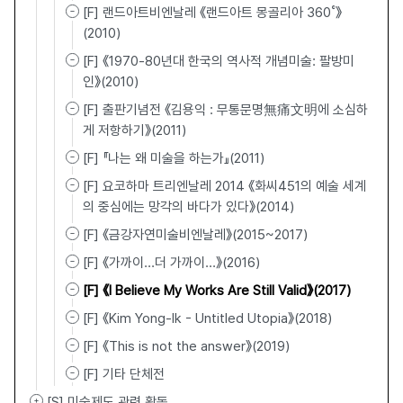
[F] 랜드아트비엔날레 《랜드아트 몽골리아 360˚》
(2010)
[F] 《1970-80년대 한국의 역사적 개념미술: 팔방미
인》(2010)
[F] 출판기념전 《김용익 : 무통문명無痛文明에 소심하
게 저항하기》(2011)
[F] 『나는 왜 미술을 하는가』(2011)
[F] 요코하마 트리엔날레 2014 《화씨451의 예술 세계
의 중심에는 망각의 바다가 있다》(2014)
[F] 《금강자연미술비엔날레》(2015~2017)
[F] 《가까이…더 가까이…》(2016)
[F] 《I Believe My Works Are Still Valid》(2017)
[F] 《Kim Yong-Ik - Untitled Utopia》(2018)
[F] 《This is not the answer》(2019)
[F] 기타 단체전
[S] 미술제도 관련 활동