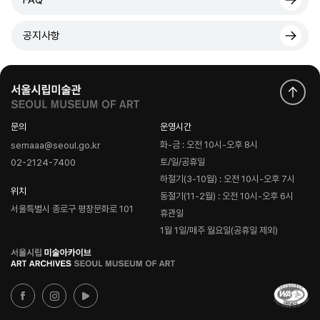
공지사항
문의
운영시간
화-금 : 오전 10시-오후 8시
semaaa@seoul.go.kr
토/일/공휴일
02-2124-7400
하절기(3-10월) : 오전 10시-오후 7시
위치
동절기(11-2월) : 오전 10시-오후 6시
서울특별시 종로구 평창문화로 101
휴관일
1월 1일/매주 월요일(공휴일 제외)
로
고