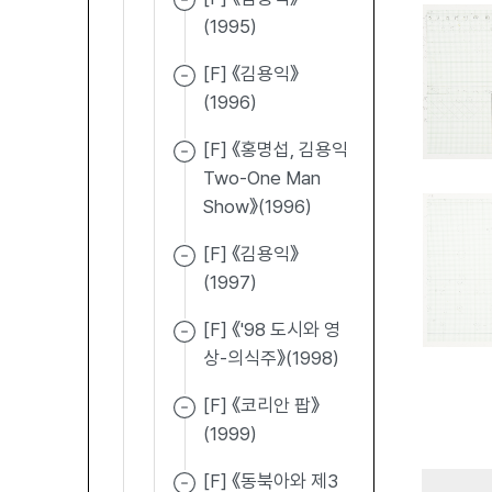
(1995)
[F] 《김용익》
(1996)
[F] 《홍명섭, 김용익
Two-One Man
Show》(1996)
[F] 《김용익》
(1997)
[F] 《'98 도시와 영
상-의식주》(1998)
[F] 《코리안 팝》
(1999)
[F] 《동북아와 제3