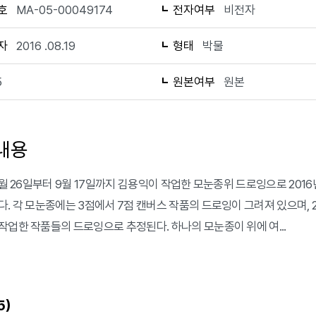
호
MA-05-00049174
전자여부
비전자
자
2016 .08.19
형태
박물
5
원본여부
원본
내용
 8월 26일부터 9월 17일까지 김용익이 작업한 모눈종위 드로잉으로 20
다. 각 모눈종에는 3점에서 7점 캔버스 작품의 드로잉이 그려져 있으며, 2
작업한 작품들의 드로잉으로 추정된다. 하나의 모눈종이 위에 여...
)
5