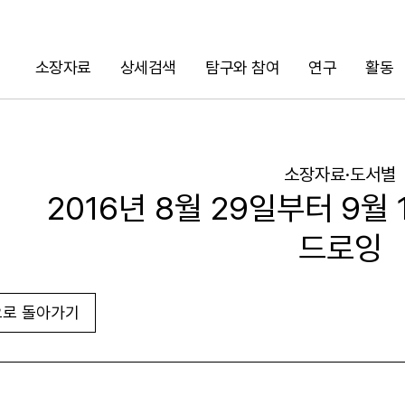
소장자료
상세검색
탐구와 참여
연구
활동
검색
소장자료·도서별
2016년 8월 29일부터 9월
드로잉
로 돌아가기
URL 복사
화면인쇄