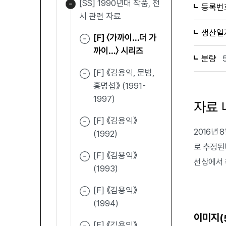
[SS] 1990년대 작품, 전
등록번
시 관련 자료
생산일
[F] 〈가까이…더 가
까이…〉 시리즈
분량
[F] 《김용익, 문범,
홍명섭》 (1991-
1997)
자료 
[F] 《김용익》
2016년
(1992)
로 추정된
[F] 《김용익》
선상에서 
(1993)
[F] 《김용익》
(1994)
이미지(
[F] 《김용익》