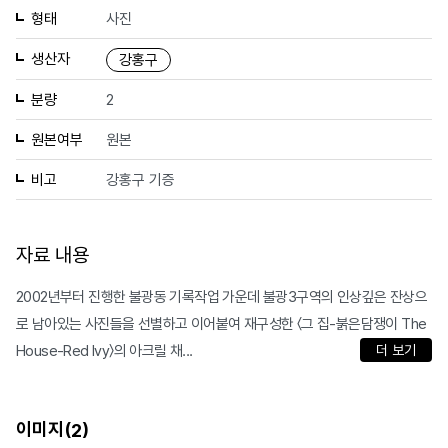
형태
사진
생산자
강홍구
분량
2
원본여부
원본
비고
강홍구 기증
자료 내용
2002년부터 진행한 불광동 기록작업 가운데 불광3구역의 인상깊은 잔상으
로 남아있는 사진들을 선별하고 이어붙여 재구성한 〈그 집-붉은담쟁이 The
House-Red Ivy〉의 아크릴 채...
더 보기
이미지(
)
2