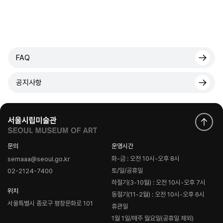
FAQ
공지사항
문의
운영시간
화-금 : 오전 10시-오후 8시
semaaa@seoul.go.kr
토/일/공휴일
02-2124-7400
하절기(3-10월) : 오전 10시-오후 7시
위치
동절기(11-2월) : 오전 10시-오후 6시
서울특별시 종로구 평창문화로 101
휴관일
1월 1일/매주 월요일(공휴일 제외)