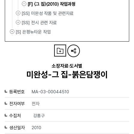
[F] 〈그 집〉(2010) 작업과정
[SS] 미완성 작품 및 관련자료
[SS] 전시 관련 자료
[S] 은평뉴타운 작업
소장자료·도서별
미완성-그 집-붉은담쟁이
등록번호
MA-03-00044510
전자여부
전자
수집처
강홍구
생산일자
2010