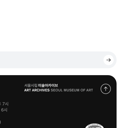
로
고
후 7시
후 6시
)