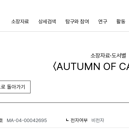
소장자료
상세검색
탐구와 참여
연구
활동
검색
소장자료·도서별
〈AUTUMN OF C
로 돌아가기
URL 복사
화면인쇄
호
MA-04-00042695
전자여부
비전자