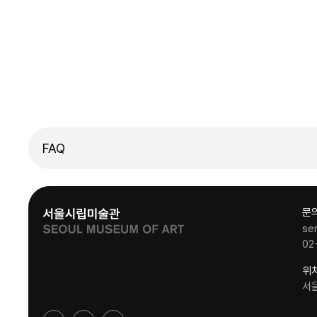
FAQ
문
se
02
위
서