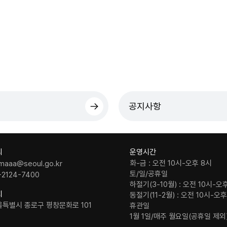
공지사항
의
운영시간
화-금 : 오전 10시-오후 8시
maaa@seoul.go.kr
토/일/공휴일
-2124-7400
하절기(3-10월) : 오전 10시-오
치
동절기(11-2월) : 오전 10시-오
울특별시 종로구 평창문화로 101
휴관일
1월 1일/매주 월요일(공휴일 제외