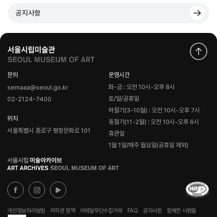
공지사항
문의
운영시간
화-금 : 오전 10시-오후 8시
semaaa@seoul.go.kr
토/일/공휴일
02-2124-7400
하절기(3-10월) : 오전 10시-오후 7시
위치
동절기(11-2월) : 오전 10시-오후 6시
서울특별시 종로구 평창문화로 101
휴관일
1월 1일/매주 월요일(공휴일 제외)
로
고
개인정보처리방침
저작권 정책
이메일무단수집거부
FAQ
공지사항
함께한 사람들