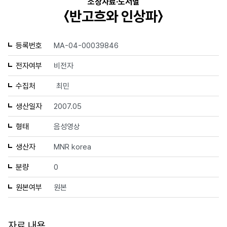
소장자료·도서별
〈반고흐와 인상파〉
등록번호
MA-04-00039846
전자여부
비전자
수집처
최민
생산일자
2007.05
형태
음성영상
생산자
MNR korea
분량
0
원본여부
원본
자료 내용