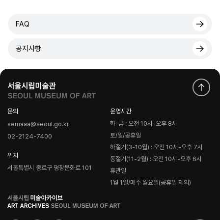
FAQ
공지사항
문의
운영시간
화-금 : 오전 10시-오후 8시
semaaa@seoul.go.kr
토/일/공휴일
02-2124-7400
하절기(3-10월) : 오전 10시-오후 7시
위치
동절기(11-2월) : 오전 10시-오후 6시
서울특별시 종로구 평창문화로 101
휴관일
1월 1일/매주 월요일(공휴일 제외)
로
고