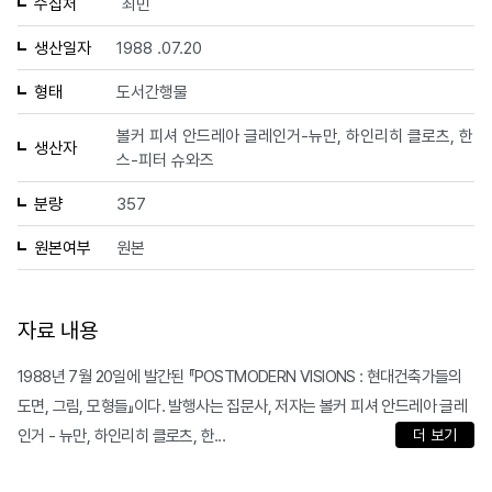
수집처
최민
생산일자
1988 .07.20
형태
도서간행물
볼커 피셔 안드레아 글레인거-뉴만, 하인리히 클로츠, 한
생산자
스-피터 슈와즈
분량
357
원본여부
원본
자료 내용
1988년 7월 20일에 발간된 『POSTMODERN VISIONS : 현대건축가들의
도면, 그림, 모형들』이다. 발행사는 집문사, 저자는 볼커 피셔 안드레아 글레
인거 - 뉴만, 하인리히 클로츠, 한...
더 보기