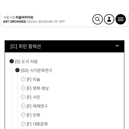
[C] 최민 컬렉션
[S] 도서 자료
[SS] 시각문화연구
[F] 미술
[F] 영화·영상
[F] 사진
[F] 매체연구
[F] 만화
[F] 대중문화