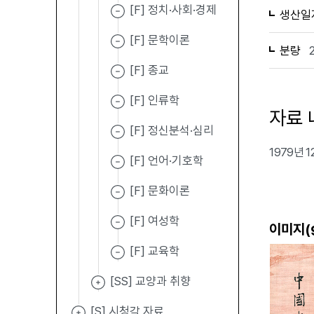
[F] 정치·사회·경제
생산일
[F] 문학이론
분량
[F] 종교
[F] 인류학
자료 
[F] 정신분석·심리
1979년
[F] 언어·기호학
[F] 문화이론
[F] 여성학
이미지(
[F] 교육학
[SS] 교양과 취향
[S] 시청각 자료