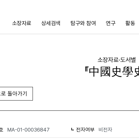
소장자료
상세검색
탐구와 참여
연구
활동
검색
소장자료·도서별
『中國史學
로 돌아가기
URL 복사
화면인쇄
호
MA-01-00036847
전자여부
비전자