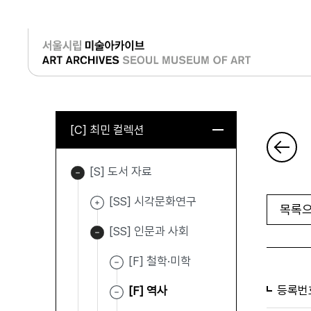
로그인
[C] 최민 컬렉션
[S] 도서 자료
[SS] 시각문화연구
목록으
[SS] 인문과 사회
[F] 철학·미학
등록번
[F] 역사