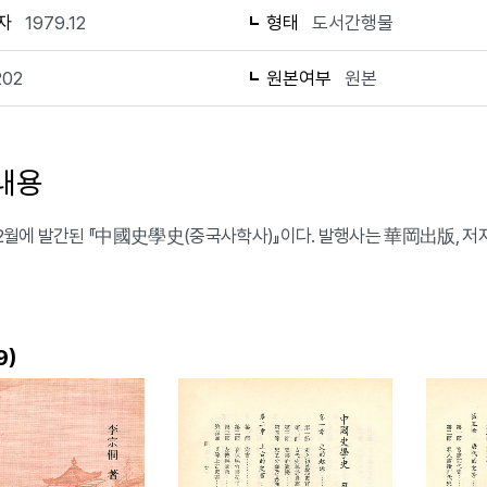
자
1979.12
형태
도서간행물
202
원본여부
원본
내용
 12월에 발간된 『中國史學史(중국사학사)』이다. 발행사는 華岡出版, 저
)
9