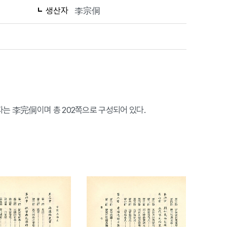
생산자
李宗侗
자는 李完侗이며 총 202쪽으로 구성되어 있다.