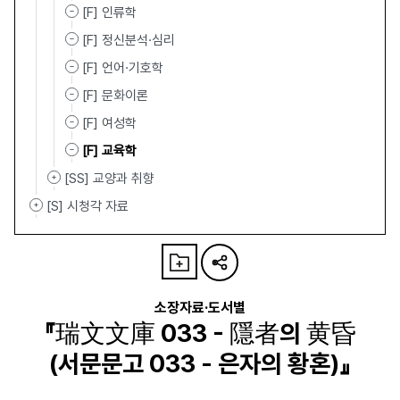
[F] 인류학
[F] 정신분석·심리
[F] 언어·기호학
[F] 문화이론
[F] 여성학
[F] 교육학
[SS] 교양과 취향
[S] 시청각 자료
소장자료·도서별
『瑞文文庫 033 - 隱者의 黄昏
(서문문고 033 - 은자의 황혼)』