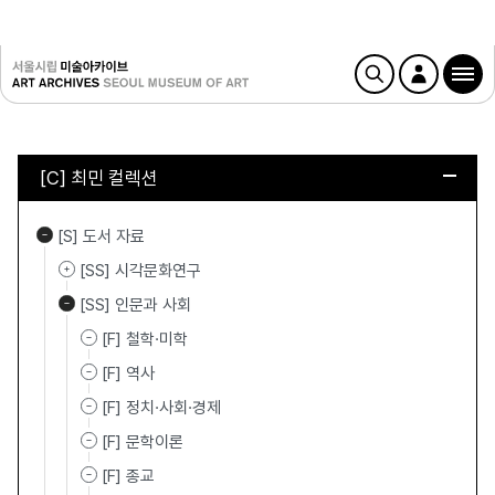
[C] 최민 컬렉션
[S] 도서 자료
[SS] 시각문화연구
[SS] 인문과 사회
[F] 철학·미학
[F] 역사
[F] 정치·사회·경제
[F] 문학이론
[F] 종교