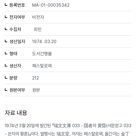
등록번호
MA-01-00035342
전자여부
비전자
수집처
최민
생산일자
1974 .03.20
형태
도서간행물
생산자
페스탈로찌
분량
212
원본여부
원본
자료 내용
1974년 3월 20일에 발간된 『瑞文文庫 033 - 隱者의 黄昏(서문문고 033
- 은자의 황혼)』이다. 발행사는 瑞文堂, 저자는 페스탈로찌, 옮긴이는 金丁