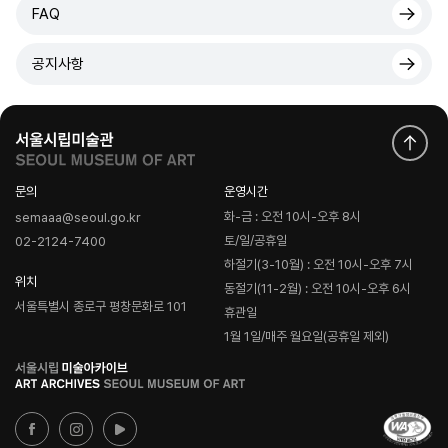
FAQ
공지사항
문의
운영시간
화-금 : 오전 10시-오후 8시
semaaa@seoul.go.kr
토/일/공휴일
02-2124-7400
하절기(3-10월) : 오전 10시-오후 7시
위치
동절기(11-2월) : 오전 10시-오후 6시
서울특별시 종로구 평창문화로 101
휴관일
1월 1일/매주 월요일(공휴일 제외)
로
고