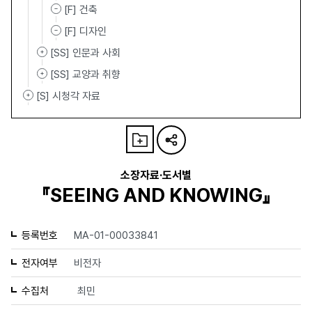
[F] 건축
[F] 디자인
[SS] 인문과 사회
[SS] 교양과 취향
[S] 시청각 자료
소장자료·도서별
『SEEING AND KNOWING』
등록번호
MA-01-00033841
전자여부
비전자
수집처
최민