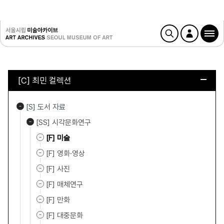
[C] 최민 컬렉션
[S] 도서 자료
[SS] 시각문화연구
[F] 미술
[F] 영화·영상
[F] 사진
[F] 매체연구
[F] 만화
[F] 대중문화