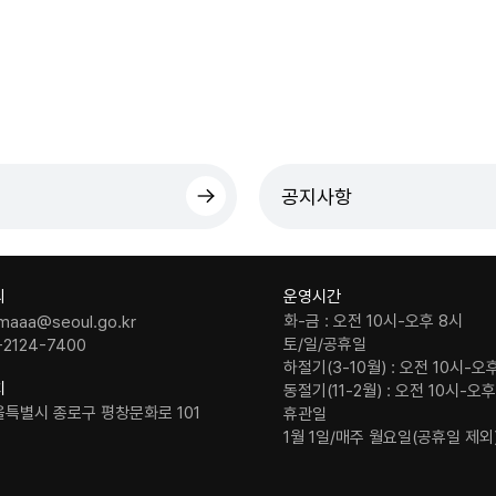
공지사항
의
운영시간
화-금 : 오전 10시-오후 8시
maaa@seoul.go.kr
토/일/공휴일
-2124-7400
하절기(3-10월) : 오전 10시-오
치
동절기(11-2월) : 오전 10시-오
울특별시 종로구 평창문화로 101
휴관일
1월 1일/매주 월요일(공휴일 제외