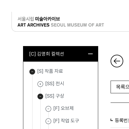
로그인
[C] 김명희 컬렉션
[S] 작품 자료
[SS] 전시
목록으
[SS] 구상
[F] 오브제
등록번
[F] 작업 도구