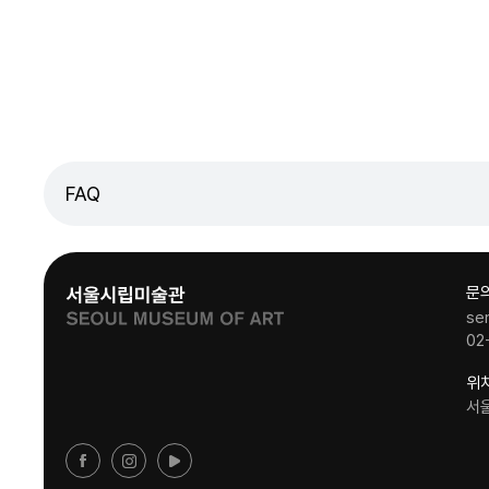
FAQ
문
se
02
위
서