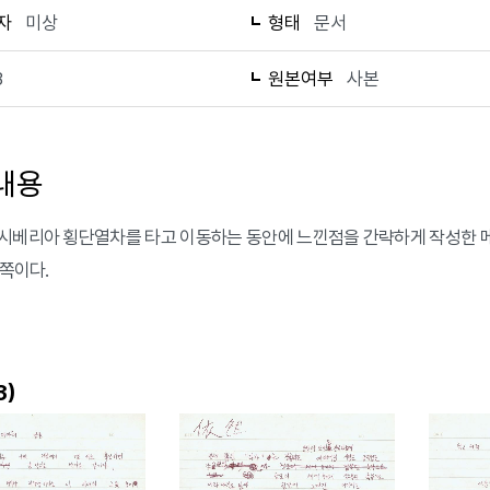
자
미상
형태
문서
3
원본여부
사본
내용
시베리아 횡단열차를 타고 이동하는 동안에 느낀점을 간략하게 작성한 메모
3쪽이다.
)
3