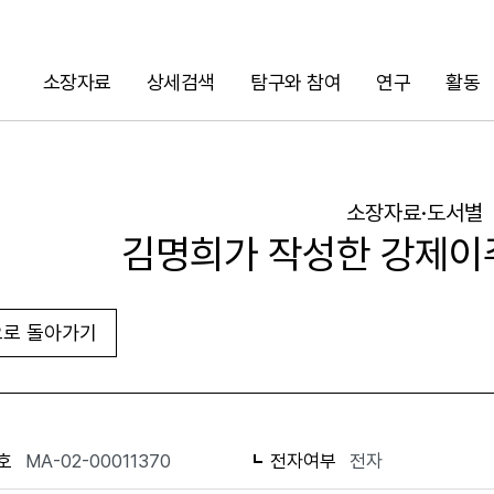
소장자료
상세검색
탐구와 참여
연구
활동
검색
소장자료·도서별
김명희가 작성한 강제이
로 돌아가기
URL 복사
화면인쇄
호
MA-02-00011370
전자여부
전자