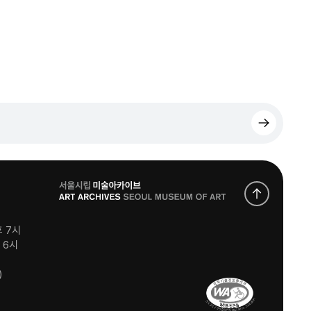
로
고
후 7시
후 6시
)