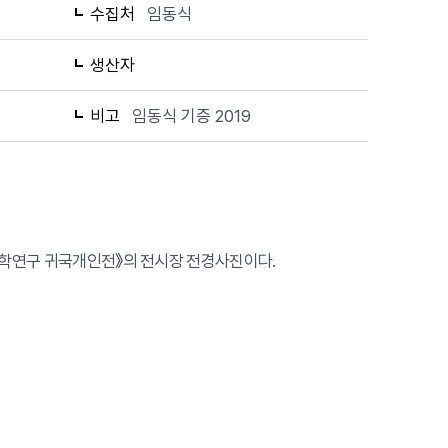
수집처
임동식
생산자
비고
임동식 기증 2019
 장학연구 귀국개인전》의 전시장 전경사진이다.