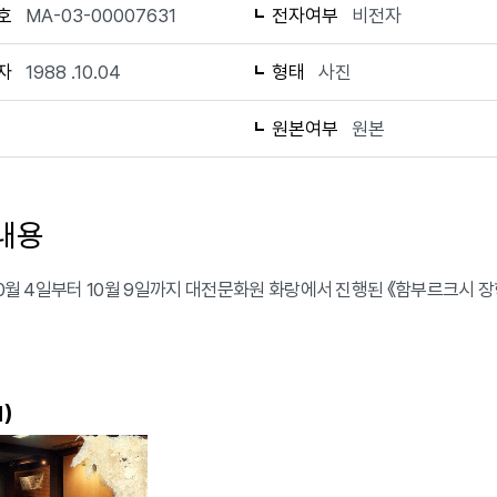
호
MA-03-00007631
전자여부
비전자
자
1988 .10.04
형태
사진
1
원본여부
원본
내용
 10월 4일부터 10월 9일까지 대전문화원 화랑에서 진행된 《함부르크시
)
1