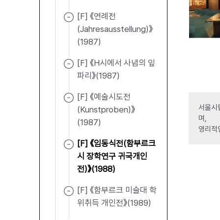
[F] 《연례전
(Jahresausstellung)》
(1987)
[F] 《H시에서 사념의 잎
파리》(1987)
[F] 《예술시도전
서울시립
(Kunstproben)》
며,
(1987)
영리적
[F] 《임동식전(함부르크
시 장학연구 귀국개인
전)》(1988)
[F] 《함부르크 미술대 학
위취득 개인전》(1989)