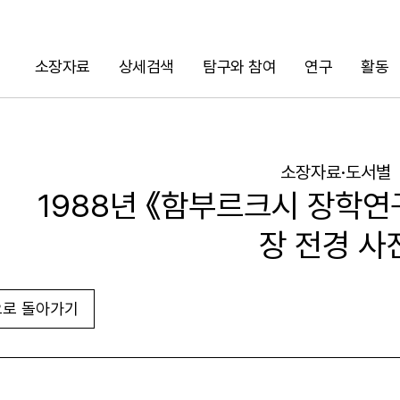
소장자료
상세검색
탐구와 참여
연구
활동
검색
소장자료·도서별
1988년 《함부르크시 장학
장 전경 사
로 돌아가기
URL 복사
화면인쇄