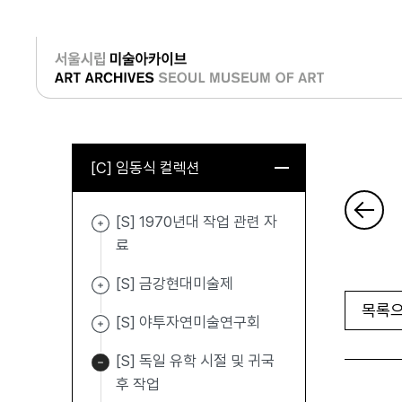
로그인
[C] 임동식 컬렉션
[S] 1970년대 작업 관련 자
료
[S] 금강현대미술제
목록으
[S] 야투자연미술연구회
[S] 독일 유학 시절 및 귀국
후 작업