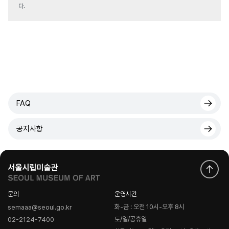
다.
FAQ
공지사항
문의
운영시간
화-금 : 오전 10시-오후 8시
semaaa@seoul.go.kr
토/일/공휴일
02-2124-7400