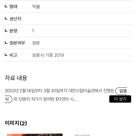
형태
박물
생산자
분량
1
원본여부
원본
비고
임동식 기증 2019
자료 내용
2003년 2월 14일부터 3월 30일까지 대전시립미술관에서 진행된
임동
외 12명의 작가가 참여한 《자연의 시...
더 보기
식
이미지(
)
2