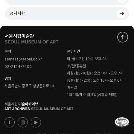
공지사항
문의
운영시간
화-금 : 오전 10시-오후 8시
semaaa@seoul.go.kr
토/일/공휴일
02-2124-7400
하절기(3-10월) : 오전 10시-오후 7시
위치
동절기(11-2월) : 오전 10시-오후 6시
서울특별시 종로구 평창문화로 101
휴관일
1월 1일/매주 월요일(공휴일 제외)
로
고