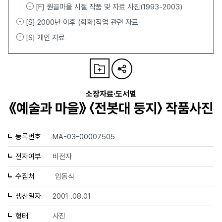
[F] 원골마을 시절 작품 및 자료 사진(1993-2003)
[S] 2000년 이후 (회화)작업 관련 자료
[S] 개인 자료
소장자료·도서별
《예술과 마을》 〈전봇대 둥지〉 작품사진
등록번호
MA-03-00007505
전자여부
비전자
수집처
임동식
생산일자
2001 .08.01
형태
사진