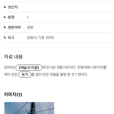
생산자
분량
1
원본여부
원본
비고
임동식 기증 2019
자료 내용
2001년
에 전시된 작품사진이다. 전봇대에 나뭇가지를
《예술과 마을》
엮어 만든
를 얹어 만든 작품을 촬영 한 것 1 점이다.
둥지
이미지(
)
1