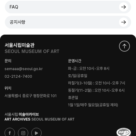
FAQ
공지사항
문의
운영시간
화-금 : 오전 10시-오후 8시
semaaa@seoul.go.kr
토/일/공휴일
02-2124-7400
하절기(3-10월) : 오전 10시-오후 7시
위치
동절기(11-2월) : 오전 10시-오후 6시
서울특별시 종로구 평창문화로 101
휴관일
1월 1일/매주 월요일(공휴일 제외)
로
고