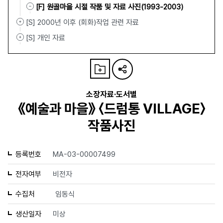
[F] 원골마을 시절 작품 및 자료 사진(1993-2003)
[S] 2000년 이후 (회화)작업 관련 자료
[S] 개인 자료
소장자료·도서별
《예술과 마을》 〈드럼통 VILLAGE〉
작품사진
등록번호
MA-03-00007499
전자여부
비전자
수집처
임동식
생산일자
미상