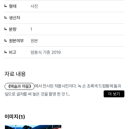
형태
사진
생산자
분량
1
원본여부
원본
비고
임동식 기증 2019
자료 내용
에서 전시된 작품사진이다. 녹 슨 초록색 드럼통에 돌과
《예술과 마을》
잎으로 글자를 써 놓은 것을 촬영 한 것 1...
더 보기
이미지(
)
1