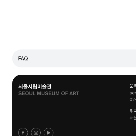
FAQ
문
se
02
위
서