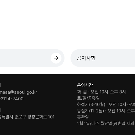
공지사항
의
운영시간
화-금 : 오전 10시-오후 8시
maaa@seoul.go.kr
토/일/공휴일
-2124-7400
하절기(3-10월) : 오전 10시-오
치
동절기(11-2월) : 오전 10시-오
울특별시 종로구 평창문화로 101
휴관일
1월 1일/매주 월요일(공휴일 제외