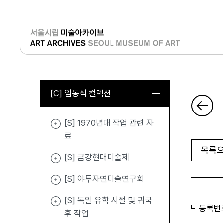
로그인
[C] 임동식 컬렉션
[S] 1970년대 작업 관련 자
료
목록으
[S] 금강현대미술제
[S] 야투자연미술연구회
[S] 독일 유학 시절 및 귀국
등록번
후 작업