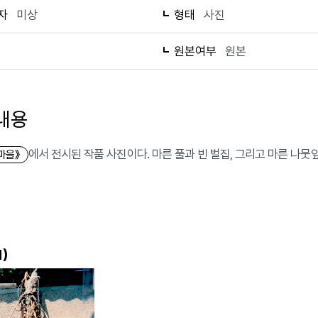
자
미상
형태
사진
1
원본여부
원본
내용
에서 전시된 작품 사진이다. 마른 풀과 빈 벌집, 그리고 마른 나뭇잎
마을》
)
1