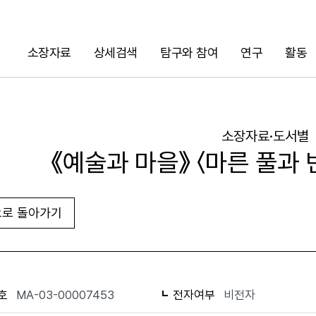
소장자료
상세검색
탐구와 참여
연구
활동
검색
소장자료·도서별
《예술과 마을》 〈마른 풀과 
로 돌아가기
URL 복사
화면인쇄
호
MA-03-00007453
전자여부
비전자