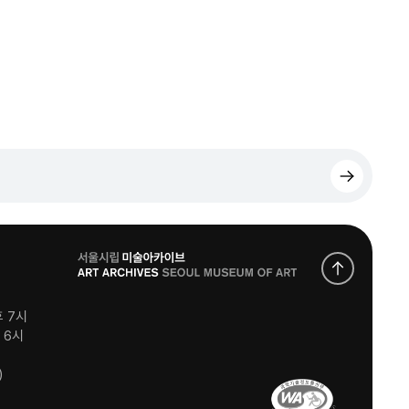
로
고
후 7시
후 6시
)