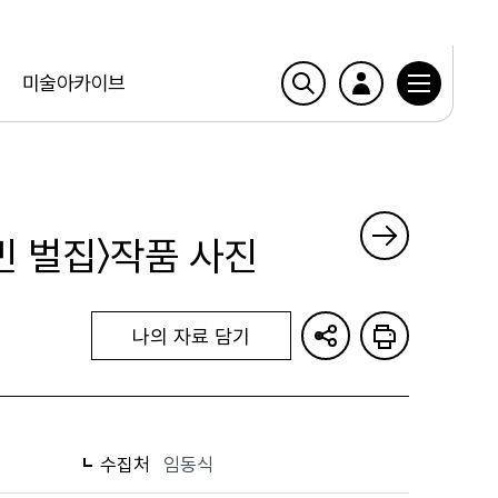
미술아카이브
빈 벌집〉작품 사진
나의 자료 담기
수집처
임동식