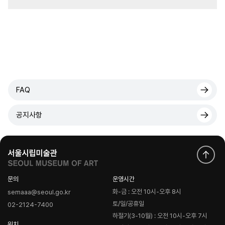
FAQ
공지사항
문의
운영시간
화-금 : 오전 10시-오후 8시
semaaa@seoul.go.kr
토/일/공휴일
02-2124-7400
하절기(3-10월) : 오전 10시-오후 7시
위치