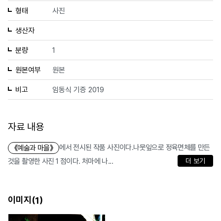
형태
사진
생산자
분량
1
원본여부
원본
비고
임동식 기증 2019
자료 내용
에서 전시된 작품 사진이다.나뭇잎으로 정육면체를 만든
《예술과 마을》
것을 촬영한 사진 1 점이다. 처마에 나...
더 보기
이미지(
)
1