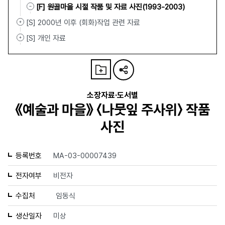
[F] 원골마을 시절 작품 및 자료 사진(1993-2003)
[S] 2000년 이후 (회화)작업 관련 자료
[S] 개인 자료
소장자료·도서별
《예술과 마을》 〈나뭇잎 주사위〉 작품
사진
등록번호
MA-03-00007439
전자여부
비전자
수집처
임동식
생산일자
미상