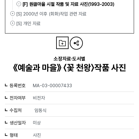
[F] 원골마을 시절 작품 및 자료 사진(1993-2003)
[S] 2000년 이후 (회화)작업 관련 자료
[S] 개인 자료
소장자료·도서별
《예술과 마을》 〈꽃 천왕〉작품 사진
등록번호
MA-03-00007433
전자여부
비전자
수집처
임동식
생산일자
미상
형태
사진