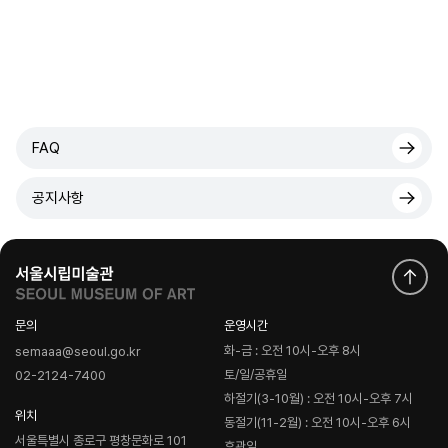
FAQ
공지사항
문의
운영시간
화-금 : 오전 10시-오후 8시
semaaa@seoul.go.kr
토/일/공휴일
02-2124-7400
하절기(3-10월) : 오전 10시-오후 7시
위치
동절기(11-2월) : 오전 10시-오후 6시
서울특별시 종로구 평창문화로 101
휴관일