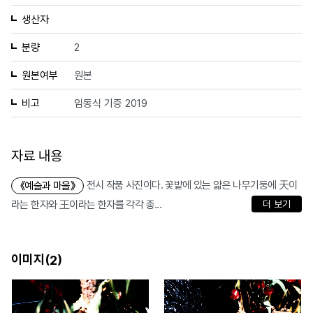
생산자
분량
2
원본여부
원본
비고
임동식 기증 2019
자료 내용
전시 작품 사진이다. 꽃밭에 있는 얇은 나무기둥에 天이
《예술과 마을》
라는 한자와 王이라는 한자를 각각 종...
더 보기
이미지(
)
2